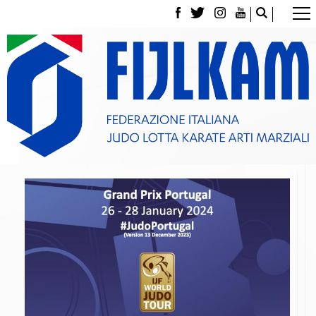
La Federazione
Tesseramento
Contatti
Norme e modulistica Affiliazioni e Tesseramenti
Polizza Assicurativa
Classifica Società Sportive con più di 100 atleti
tesserati
Azzurri
Giustizia Sportiva
Gare e Risultati
Archivio eventi
Dove siamo
Media
Partners
Trasparenza
Judo
La disciplina
News
Attività Didattica