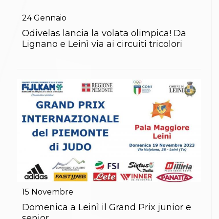
Gare e Risultati
Albi Federali
24
Gennaio
Arbitri
Lotta
Odivelas lancia la volata olimpica! Da
La disciplina
Lignano e Leinì via ai circuiti tricolori
News
Gare e Risultati
Attività Didattica
Albi Federali
Karate
La disciplina
News
Gare e Risultati
Attività Didattica
Albi Federali
Arti marziali
Aikido
Ju Jitsu
Sumo
Capoeira
15
Novembre
Grappling
BJJ
Domenica a Leinì il Grand Prix junior e
Pancrazio/Pankration
senior