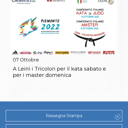
Abilitazioni
Sportello Fiscale
News
Modulistica
FAQ
Quesiti fiscali
Sostenibilità
Documenti
07
Ottobre
A Leinì i Tricolori per il kata sabato e
per i master domenica
Rassegna Stampa