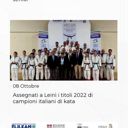
S'istrumpa
News
Calendario Attività
Difesa Personale MGA
La disciplina
News
Merchandising
Mappa del sito
Cerca
Contatti
News
Cookies Accept
Newsletter
Catalogo formativo
Webinar
08
Ottobre
Corsi Monotematici
Assegnati a Leinì i titoli 2022 di
Corsi di Specializzazione
campioni italiani di kata
Corsi FIJLKAM-FISDIR
Corsi Preparatore Fisico
Edutraining class - Didattica infantile
Corso dirigenti sportivi
Corso Direttore di Gara