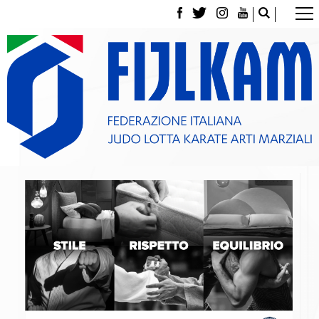
La Federazione
Tesseramento
Contatti
Norme e modulistica Affiliazioni e Tesseramenti
Polizza Assicurativa
Classifica Società Sportive con più di 100 atleti
tesserati
Azzurri
Giustizia Sportiva
Gare e Risultati
Archivio eventi
Dove siamo
Media
Partners
Trasparenza
Judo
La disciplina
News
Attività Didattica