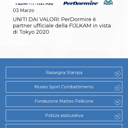
Gare e Risultati
Albi Federali
03
Marzo
Arbitri
Lotta
UNITI DAI VALORI: PerDormire è
La disciplina
partner ufficiale della FIJLKAM in vista
News
di Tokyo 2020
Gare e Risultati
Attività Didattica
Albi Federali
Karate
La disciplina
News
Gare e Risultati
Rassegna Stampa
Attività Didattica
Albi Federali
Arti marziali
Museo Sport Combattimento
Aikido
Ju Jitsu
Fondazione Matteo Pellicone
Sumo
Capoeira
Grappling
Polizza assicurativa
BJJ
Pancrazio/Pankration