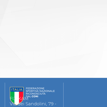
FIJLKAM
Via dei Sandolini, 79 -