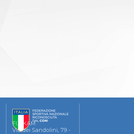
FIJLKAM
Via dei Sandolini, 79 -