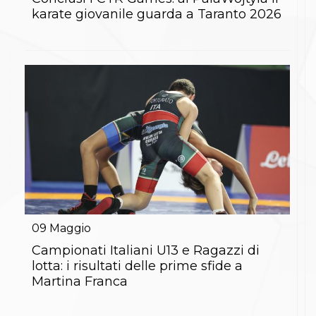
S'istrumpa
karate giovanile guarda a Taranto 2026
News
Calendario Attività
Difesa Personale MGA
La disciplina
News
Merchandising
Mappa del sito
Cerca
Contatti
News
Cookies Accept
Newsletter
Catalogo formativo
Webinar
Corsi Monotematici
09
Maggio
Corsi di Specializzazione
Campionati Italiani U13 e Ragazzi di
Corsi FIJLKAM-FISDIR
Corsi Preparatore Fisico
lotta: i risultati delle prime sfide a
Edutraining class - Didattica infantile
Martina Franca
Corso dirigenti sportivi
Corso Direttore di Gara