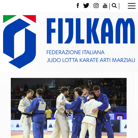
La Federazione
Tesseramento
Contatti
Norme e modulistica Affiliazioni e Tesseramenti
Polizza Assicurativa
Classifica Società Sportive con più di 100 atleti
tesserati
Azzurri
Giustizia Sportiva
Gare e Risultati
Archivio eventi
Dove siamo
Media
Partners
Trasparenza
Judo
La disciplina
News
Attività Didattica