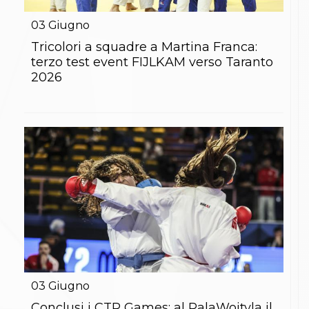
Gare e Risultati
Albi Federali
03
Giugno
Arbitri
Lotta
Tricolori a squadre a Martina Franca:
La disciplina
terzo test event FIJLKAM verso Taranto
News
2026
Gare e Risultati
Attività Didattica
Albi Federali
Karate
La disciplina
News
Gare e Risultati
Attività Didattica
Albi Federali
Arti marziali
Aikido
Ju Jitsu
Sumo
Capoeira
Grappling
03
Giugno
BJJ
Pancrazio/Pankration
Conclusi i CTR Games: al PalaWojtyla il