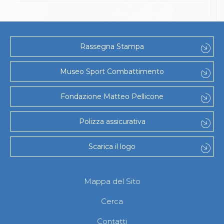
Abilitazioni
Sportello Fiscale
News
Modulistica
FAQ
Rassegna Stampa
Quesiti fiscali
Sostenibilità
Museo Sport Combattimento
Documenti
Fondazione Matteo Pellicone
Polizza assicurativa
Scarica il logo
Mappa del Sito
Cerca
Contatti