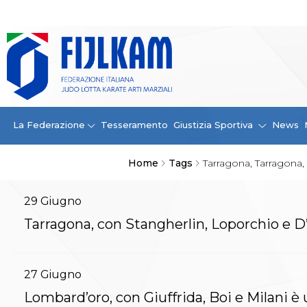
La Federazione
La FIJLKAM
Organigramma
Storia
Campioni di tutti i tempi
News
La Federazione
Tesseramento
Giustizia Sportiva
News
Carte Federali
Comunicazioni Federali
Home
Tags
Tarragona, Tarragona,
Convenzioni
Centro Olimpico
Tecnici
29
Giugno
Contatti
Tarragona, con Stangherlin, Loporchio e D’A
Safeguarding Policy
Ufficiali di Gara
Antidoping e tutela sanitaria
27
Giugno
Tesseramento
Contatti
Lombard’oro, con Giuffrida, Boi e Milani è u
Norme e modulistica Affiliazioni e Tesseramenti