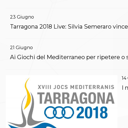
Polizza Assicurativa
Classifica Società Sportive con più di 100 atleti
23
Giugno
tesserati
Azzurri
Tarragona 2018 Live: Silvia
Giustizia Sportiva
Protocollo udienze in videoconferenza
Documenti e Modulistica
21
Giugno
Contatti
Provvedimenti in corso
Ai Giochi del Mediterraneo per ripetere o s
Sentenze Giudice Sportivo
Sentenze Tribunale Federale
Sentenze Corte Sportiva e Federale di Appello
14
Sentenze di 1° Grado
I 
Sentenze CAF
Sentenze Tribunale Nazionale Arbitrato per lo
Sport
Dispositivi Tribunale Federale
Dispositivi Corte Sportiva e Federale di Appello
Spese per l’accesso alla Giustizia
Gare e Risultati