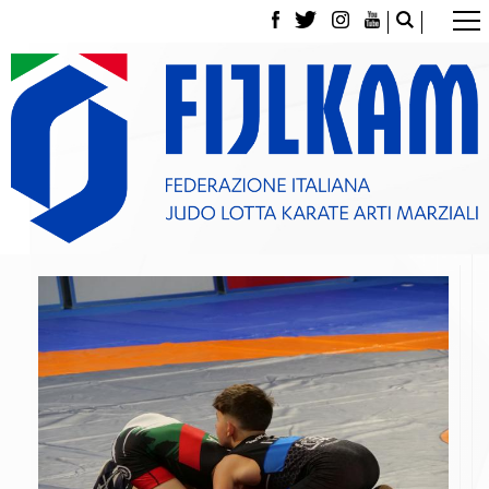
La Federazione
Tesseramento
Contatti
Norme e modulistica Affiliazioni e Tesseramenti
Polizza Assicurativa
Classifica Società Sportive con più di 100 atleti
tesserati
Azzurri
Giustizia Sportiva
Gare e Risultati
Archivio eventi
Dove siamo
Media
Partners
Trasparenza
Judo
La disciplina
News
Attività Didattica