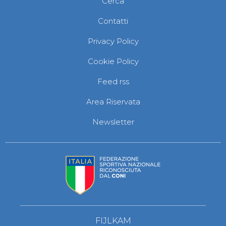
Cerca
Abilitazioni
Sportello Fiscale
Contatti
News
Modulistica
Privacy Policy
FAQ
Quesiti fiscali
Cookie Policy
Sostenibilità
Documenti
Feed rss
Area Riservata
Newsletter
FIJLKAM