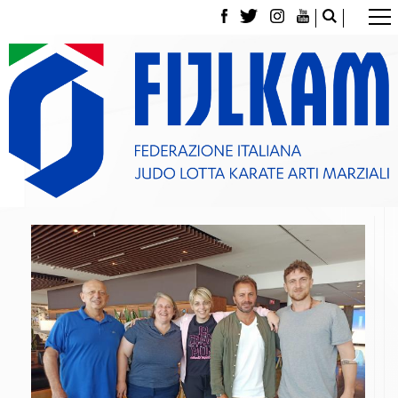
La Federazione
Tesseramento
Contatti
Norme e modulistica Affiliazioni e Tesseramenti
Polizza Assicurativa
Classifica Società Sportive con più di 100 atleti
tesserati
Azzurri
Giustizia Sportiva
Gare e Risultati
Archivio eventi
Dove siamo
Media
Partners
Trasparenza
Judo
La disciplina
News
Attività Didattica