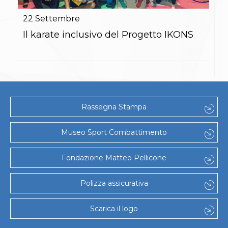
Gare e Risultati
Albi Federali
22
Settembre
Arbitri
Lotta
Il karate inclusivo del Progetto IKONS
La disciplina
News
Gare e Risultati
Attività Didattica
Albi Federali
Karate
La disciplina
Rassegna Stampa
News
Gare e Risultati
Museo Sport Combattimento
Attività Didattica
Albi Federali
Arti marziali
Fondazione Matteo Pellicone
Aikido
Ju Jitsu
Polizza assicurativa
Sumo
Capoeira
Grappling
Scarica il logo
BJJ
Pancrazio/Pankration