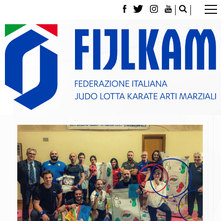
La Federazione
Tesseramento
Contatti
Norme e modulistica Affiliazioni e Tesseramenti
Polizza Assicurativa
Classifica Società Sportive con più di 100 atleti
tesserati
Azzurri
Giustizia Sportiva
Gare e Risultati
Archivio eventi
Dove siamo
Media
Partners
Trasparenza
Judo
La disciplina
News
Attività Didattica