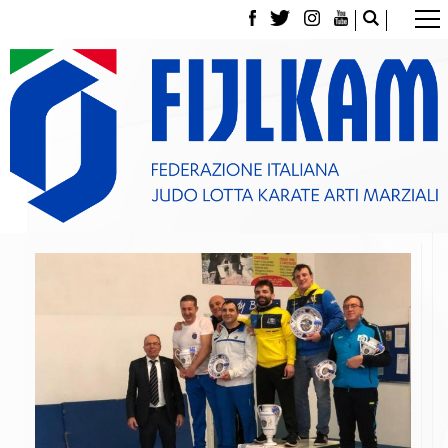
La Federazione
Tesseramento
Contatti
Norme e modulistica Affiliazioni e Tesseramenti
Polizza Assicurativa
Classifica Società Sportive con più di 100 atleti
tesserati
Azzurri
Giustizia Sportiva
Gare e Risultati
Archivio eventi
Dove siamo
Media
Partners
Trasparenza
Judo
La disciplina
News
Attività Didattica