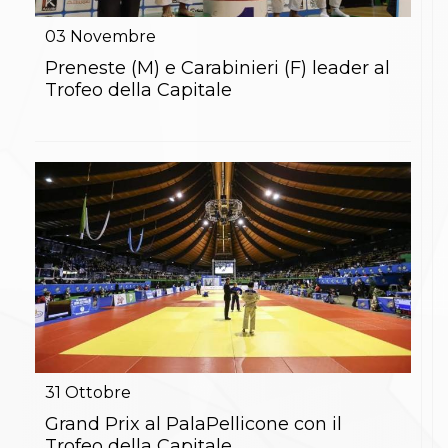
Gare e Risultati
Albi Federali
03
Novembre
Arbitri
Lotta
Preneste (M) e Carabinieri (F) leader al
La disciplina
Trofeo della Capitale
News
Gare e Risultati
Attività Didattica
Albi Federali
Karate
La disciplina
News
Gare e Risultati
Attività Didattica
Albi Federali
Arti marziali
Aikido
Ju Jitsu
Sumo
Capoeira
31
Ottobre
Grappling
BJJ
Grand Prix al PalaPellicone con il
Pancrazio/Pankration
Trofeo della Capitale