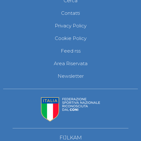
Cerca
Abilitazioni
Sportello Fiscale
Contatti
News
Modulistica
Privacy Policy
FAQ
Quesiti fiscali
Cookie Policy
Sostenibilità
Documenti
Feed rss
Area Riservata
Newsletter
FIJLKAM