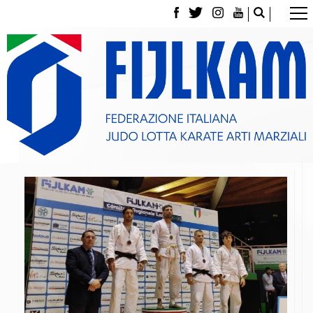
La Federazione
Tesseramento
Contatti
Norme e modulistica Affiliazioni e Tesseramenti
Polizza Assicurativa
Classifica Società Sportive con più di 100 atleti
tesserati
Azzurri
Giustizia Sportiva
Gare e Risultati
Archivio eventi
Dove siamo
Media
Partners
Trasparenza
Judo
La disciplina
News
Attività Didattica