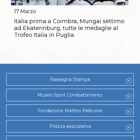
Gare e Risultati
Albi Federali
17
Marzo
Arbitri
Lotta
Italia prima a Coimbra, Mungai settimo
La disciplina
ad Ekaterinburg, tutte le medaglie al
News
Trofeo Italia in Puglia
Gare e Risultati
Attività Didattica
Albi Federali
Karate
La disciplina
News
Gare e Risultati
Rassegna Stampa
Attività Didattica
Albi Federali
Arti marziali
Museo Sport Combattimento
Aikido
Ju Jitsu
Fondazione Matteo Pellicone
Sumo
Capoeira
Grappling
Polizza assicurativa
BJJ
Pancrazio/Pankration