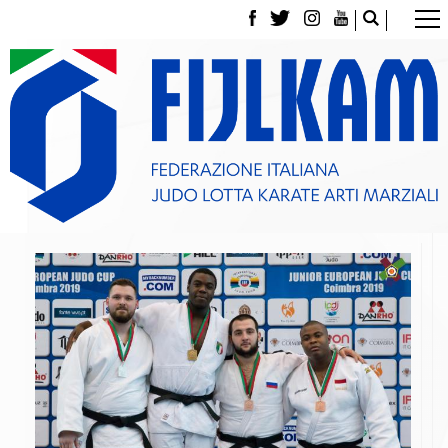
La Federazione
Tesseramento
Contatti
Norme e modulistica Affiliazioni e Tesseramenti
Polizza Assicurativa
Classifica Società Sportive con più di 100 atleti
tesserati
Azzurri
Giustizia Sportiva
Gare e Risultati
Archivio eventi
Dove siamo
Media
Partners
Trasparenza
Judo
La disciplina
News
Attività Didattica