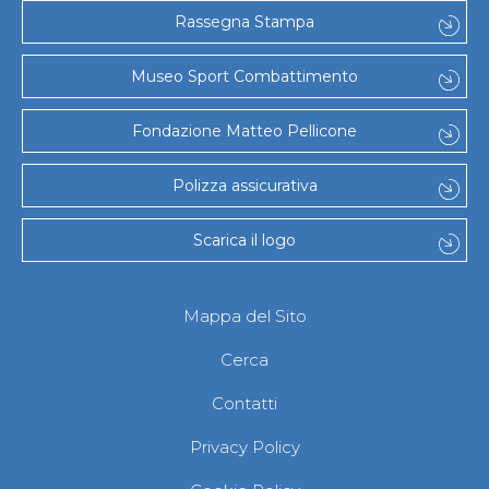
Gare e Risultati
Rassegna Stampa
Albi Federali
Arbitri
Lotta
Museo Sport Combattimento
La disciplina
News
Fondazione Matteo Pellicone
Gare e Risultati
Attività Didattica
Albi Federali
Polizza assicurativa
Karate
La disciplina
Scarica il logo
News
Gare e Risultati
Attività Didattica
Albi Federali
Mappa del Sito
Arti marziali
Aikido
Cerca
Ju Jitsu
Sumo
Contatti
Capoeira
Grappling
Privacy Policy
BJJ
Pancrazio/Pankration