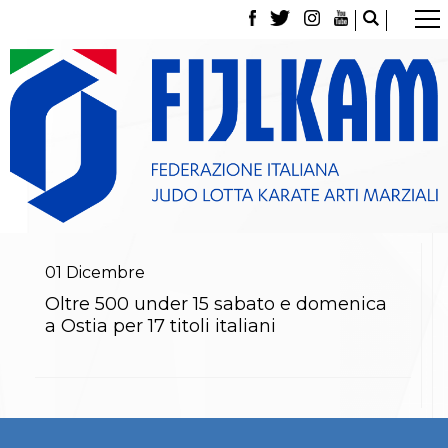
La Federazione
Tesseramento
Contatti
Norme e modulistica Affiliazioni e Tesseramenti
Polizza Assicurativa
Classifica Società Sportive con più di 100 atleti
tesserati
Azzurri
Giustizia Sportiva
Gare e Risultati
Archivio eventi
01
Dicembre
Dove siamo
Oltre 500 under 15 sabato e domenica
Media
a Ostia per 17 titoli italiani
Partners
Trasparenza
Judo
La disciplina
News
Attività Didattica