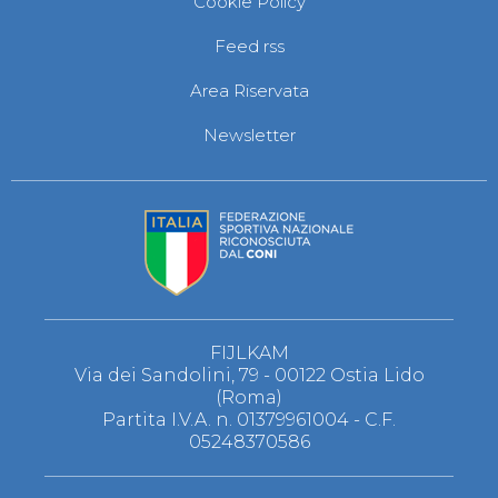
Cookie Policy
S'istrumpa
News
Feed rss
Calendario Attività
Difesa Personale MGA
Area Riservata
La disciplina
News
Newsletter
Merchandising
Mappa del sito
Cerca
Contatti
News
Cookies Accept
Newsletter
Catalogo formativo
Webinar
Corsi Monotematici
FIJLKAM
Corsi di Specializzazione
Via dei Sandolini, 79 - 00122 Ostia Lido
Corsi FIJLKAM-FISDIR
(Roma)
Corsi Preparatore Fisico
Partita I.V.A. n. 01379961004 - C.F.
Edutraining class - Didattica infantile
05248370586
Corso dirigenti sportivi
Corso Direttore di Gara