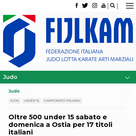
La Federazione
Tesseramento
Contatti
Norme e modulistica Affiliazioni e Tesseramenti
Polizza Assicurativa
Classifica Società Sportive con più di 100 atleti
tesserati
Azzurri
Giustizia Sportiva
Gare e Risultati
Archivio eventi
Dove siamo
Judo
Media
Partners
JUDO,
UNDER 15,
CAMPIONATO ITALIANO,
Trasparenza
Judo
Oltre 500 under 15 sabato e
La disciplina
domenica a Ostia per 17 titoli
News
Attività Didattica
italiani