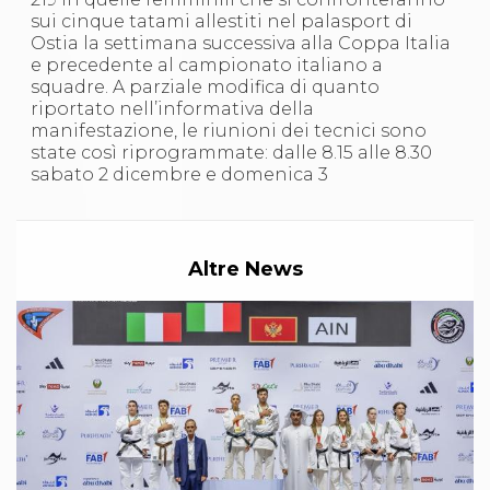
S'istrumpa
sui cinque tatami allestiti nel palasport di
News
Ostia la settimana successiva alla Coppa Italia
Calendario Attività
e precedente al campionato italiano a
Difesa Personale MGA
squadre. A parziale modifica di quanto
La disciplina
riportato nell’informativa della
News
manifestazione, le riunioni dei tecnici sono
Merchandising
state così riprogrammate: dalle 8.15 alle 8.30
Mappa del sito
sabato 2 dicembre e domenica 3
Cerca
Contatti
News
Cookies Accept
Altre News
Newsletter
Catalogo formativo
Webinar
Corsi Monotematici
Corsi di Specializzazione
Corsi FIJLKAM-FISDIR
Corsi Preparatore Fisico
Edutraining class - Didattica infantile
Corso dirigenti sportivi
Corso Direttore di Gara