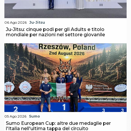
Abilitazioni
Sportello Fiscale
News
Modulistica
06 Ago 2026
Ju-Jitsu
FAQ
Ju-Jitsu: cinque podi per gli Adults e titolo
Quesiti fiscali
mondiale per nazioni nel settore giovanile
Sostenibilità
Documenti
05 Ago 2026
Sumo
Sumo European Cup: altre due medaglie per
l'Italia nell'ultima tappa del circuito