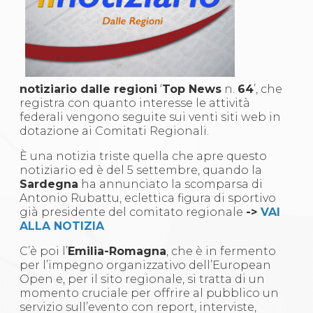
S'istrumpa
News
Calendario Attività
Difesa Personale MGA
La disciplina
News
notiziario dalle regioni
‘
Top News
n.
64
’, che
Merchandising
registra con quanto interesse le attività
Mappa del sito
federali vengono seguite sui venti siti web in
Cerca
dotazione ai Comitati Regionali.
Contatti
News
È una notizia triste quella che apre questo
Cookies Accept
notiziario ed è del 5 settembre, quando la
Newsletter
Sardegna
ha annunciato la scomparsa di
Catalogo formativo
Antonio Rubattu, eclettica figura di sportivo
Webinar
già presidente del comitato regionale
->
VAI
Corsi Monotematici
ALLA NOTIZIA
Corsi di Specializzazione
Corsi FIJLKAM-FISDIR
C’è poi l’
Emilia-Romagna
, che è in fermento
Corsi Preparatore Fisico
per l’impegno organizzativo dell’European
Edutraining class - Didattica infantile
Open e, per il sito regionale, si tratta di un
Corso dirigenti sportivi
momento cruciale per offrire al pubblico un
Corso Direttore di Gara
servizio sull’evento con report, interviste,