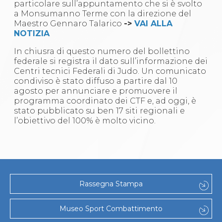
particolare sull’appuntamento che si è svolto
a Monsumanno Terme con la direzione del
Maestro Gennaro Talarico
->
VAI ALLA
NOTIZIA
In chiusra di questo numero del bollettino
federale si registra il dato sull’informazione dei
Centri tecnici Federali di Judo. Un comunicato
condiviso è stato diffuso a partire dal 10
agosto per annunciare e promuovere il
programma coordinato dei CTF e, ad oggi, è
stato pubblicato su ben 17 siti regionali e
l’obiettivo del 100% è molto vicino.
Rassegna Stampa
Museo Sport Combattimento