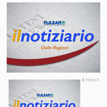
Gare e Risultati
Albi Federali
Arbitri
Lotta
La disciplina
News
Gare e Risultati
Attività Didattica
Albi Federali
Karate
La disciplina
News
Gare e Risultati
Attività Didattica
Albi Federali
Arti marziali
Aikido
È ricco il
Ju Jitsu
Sumo
Capoeira
Grappling
BJJ
Pancrazio/Pankration