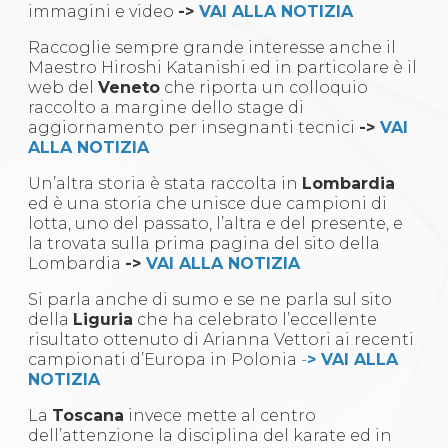
Abilitazioni
immagini e video
->
VAI ALLA NOTIZIA
Sportello Fiscale
News
Raccoglie sempre grande interesse anche il
Modulistica
Maestro Hiroshi Katanishi ed in particolare è il
FAQ
web del
Veneto
che riporta un colloquio
Quesiti fiscali
raccolto a margine dello stage di
Sostenibilità
aggiornamento per insegnanti tecnici
->
VAI
Documenti
ALLA NOTIZIA
Un’altra storia è stata raccolta in
Lombardia
ed è una storia che unisce due campioni di
lotta, uno del passato, l’altra e del presente, e
la trovata sulla prima pagina del sito della
Lombardia
->
VAI ALLA NOTIZIA
Si parla anche di sumo e se ne parla sul sito
della
Liguria
che ha celebrato l’eccellente
risultato ottenuto di Arianna Vettori ai recenti
campionati d’Europa in Polonia
-
> VAI ALLA
NOTIZIA
La
Toscana
invece mette al centro
dell’attenzione la disciplina del karate ed in