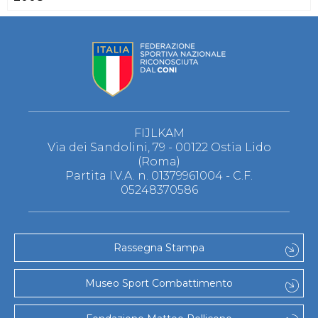
FIJLKAM
Via dei Sandolini, 79 - 00122 Ostia Lido
(Roma)
Partita I.V.A. n. 01379961004 - C.F.
05248370586
Rassegna Stampa
Museo Sport Combattimento