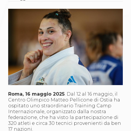
Gare e Risultati
Albi Federali
Arbitri
Lotta
La disciplina
News
Gare e Risultati
Attività Didattica
Albi Federali
Karate
La disciplina
News
Gare e Risultati
Attività Didattica
Albi Federali
Arti marziali
Aikido
Roma, 16 maggio 2025
. Dal 12 al 16 maggio, il
Ju Jitsu
Centro Olimpico Matteo Pellicone di Ostia ha
Sumo
ospitato uno straordinario Training Camp
Capoeira
Internazionale, organizzato dalla nostra
Grappling
federazione, che ha visto la partecipazione di
BJJ
320 atleti e circa 30 tecnici provenienti da ben
Pancrazio/Pankration
17 nazioni.