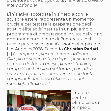
diventare anche un punto di riferimento a livello
Abilitazioni
internazionale!
Sportello Fiscale
News
L’iniziativa, accordata in sinergia con le
Modulistica
squadre estere, rappresenta un momento
FAQ
cruciale per testare la preparazione degli
Quesiti fiscali
atleti d’élite ed è inserita in un più ampio
Sostenibilità
programma di preparazione in vista del vicino
Documenti
appuntamento iridato di Budapest e del
nuovo percorso di qualificazione olimpica per
Los Angeles 2028. Secondo
Christian Parlati
“
[…]
è sempre un piacere tornare al Centro
Olimpico e vederlo attivo dopo il periodo post
olimpico di stop. In questi giorni di training
camp c’è un bel clima sul tatami, con atleti
arrivati da tante nazioni diverse e con tanti
campioni. È una prova utile in vista del
mondiale. L’Italia c’è!”
.
Il nostro
Centro
Olimpico è un
tempio di