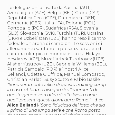
S'istrumpa
Le delegazioni arrivate da Austria (AUT),
News
Azerbaigian (AZE), Belgio (BEL), Cipro (CYP),
Calendario Attività
Repubblica Ceca (CZE), Danimarca (DEN),
Difesa Personale MGA
Germania (GER), Italia (ITA), Polonia (POL),
La disciplina
Portogallo (POR), Sudafrica (RSA), Slovenia
News
(SLO), Slovacchia (SVK), Turchia (TUR), Ucraina
Merchandising
(UKR) e Uzbekistan (UZB) hanno reso il centro
Mappa del sito
federale un’arena di campioni. Le sessioni di
Cerca
allenamento vantano la presenza di atleti di
Contatti
caratura olimpica e mondiale tra cui Hidayət
News
Heydərov (AZE), Muzaffarbek Turoboyev (UZB),
Cookies Accept
Alisher Yusupov (UZB), Gabriella Willems (BEL),
Newsletter
Patricia Sampaio (POR) e i nostri Alice
Catalogo formativo
Bellandi, Odette Giuffrida, Manuel Lombardo,
Webinar
Christian Parlati, Susy Scutto e Fabio Basile.
Corsi Monotematici
“Sono veramente felice di questo training camp
Corsi di Specializzazione
in casa, abbiamo bisogno di allenamenti di
Corsi FIJLKAM-FISDIR
questo genere con atleti di alto livello come
Corsi Preparatore Fisico
quelli presenti questi giorni qui a Roma.”
- dice
Edutraining class - Didattica infantile
Alice Bellandi
-
“Sono fiduciosa del fatto che sia
Corso dirigenti sportivi
il primo di una lunga serie e che Roma possa
Corso Direttore di Gara