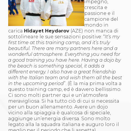
impegno,
crescita e
passione e il
campione del
mondo in
carica
Hidayet Heydərov
(AZE) non manca di
sottolineare le sue sensazioni positive: “
It’s my
first time at this training camp, and it’s truly
beautiful. There are many partners here and a
wonderful atmosphere. Everything you need for
a good training you have here. Having a dojo by
the beach is something special, it adds a
different energy. I also have a great friendship
with the Italian team and wish them all the best
in the upcoming period
”. (È la mia prima volta a
questo training camp, ed è davvero bellissimo.
Ci sono molti partner qui e un’atmosfera
meravigliosa. Si ha tutto ciò di cui si necessita
per un buon allenamento. Avere un dojo
vicino alla spiaggia è qualcosa di speciale,
aggiunge un’energia diversa. Sono molto
legato alla la squadra italiana e auguro loro il
meglio per il periodo che li aspetta).