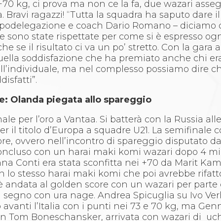
+70 kg, ci prova ma non ce la fa, due
wazari asseg
a. Bravi ragazzi! “Tutta la squadra ha saputo dare i
capodelegazione e coach Dario Romano – diciamo 
e sono state rispettate per come si è espresso og
che se il risultato ci va un po’ stretto. Con la gara
quella soddisfazione che ha premiato anche chi er
ell’individuale, ma nel complesso possiamo dire c
disfatti”.
e: Olanda piegata allo spareggio
inale per l’oro a Vantaa. Si batterà con la Russia alle
per il titolo d’Europa a squadre U21. La semifinale 
core, ovvero nell’incontro di spareggio disputato d
oncluso con un harai maki komi wazari dopo 4 minu
na Conti era stata sconfitta nei +70 da Marit Ka
on lo stesso harai maki komi che poi avrebbe rifatt
ri è andata al golden score con un wazari per parte
a segno con ura nage. Andrea Spicuglia su Ivo Ver
avanti l’Italia con i punti nei 73 e 70 kg, ma Genn
 con Tom Boneschansker, arrivata con wazari di u