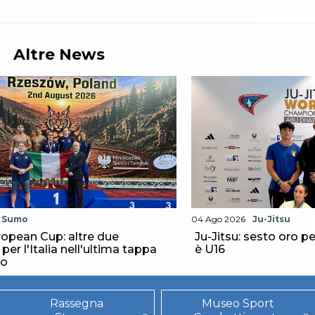
Altre News
Sumo
04 Ago 2026
Ju-Jitsu
opean Cup: altre due
Ju-Jitsu: sesto oro per
er l'Italia nell'ultima tappa
è U16
to
Rassegna
Museo Sport