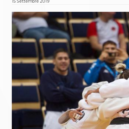
15
Settembre
2019
Polizza Assicurativa
Classifica Società Sportive con più di 100 atleti
tesserati
Azzurri
Giustizia Sportiva
Protocollo udienze in videoconferenza
Documenti e Modulistica
Contatti
Provvedimenti in corso
Sentenze Giudice Sportivo
Sentenze Tribunale Federale
Sentenze Corte Sportiva e Federale di Appello
Sentenze di 1° Grado
Sentenze CAF
Sentenze Tribunale Nazionale Arbitrato per lo
Sport
Dispositivi Tribunale Federale
Dispositivi Corte Sportiva e Federale di Appello
Spese per l’accesso alla Giustizia
Gare e Risultati