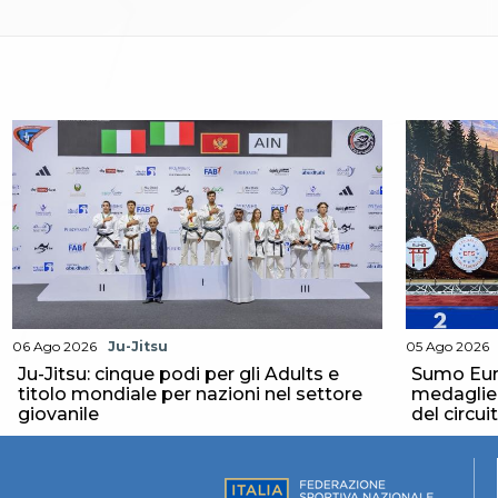
Catalogo formativo
Webinar
Corsi Monotematici
Corsi di Specializzazione
Corsi FIJLKAM-FISDIR
Corsi Preparatore Fisico
Edutraining class - Didattica infantile
Corso dirigenti sportivi
Corso Direttore di Gara
Abilitazioni
Sportello Fiscale
News
Modulistica
FAQ
06 Ago 2026
Ju-Jitsu
05 Ago 2026
Quesiti fiscali
Ju-Jitsu: cinque podi per gli Adults e
Sumo Eur
Sostenibilità
titolo mondiale per nazioni nel settore
medaglie p
Documenti
giovanile
del circui