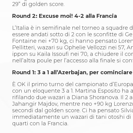
29” di golden score.
Aikido
Ju Jitsu
Round 2: Excuse moi! 4-2 alla Francia
Sumo
Capoeira
L’Italia è in semifinale nel torneo a squadre
Grappling
essere andati sotto di 2 con le sconfitte di G
BJJ
Fontaine nei +70 kg, ci hanno pensato Loren
Pancrazio/Pankration
Pellitteri, wazari su Ophelie Vellozzi nei 57,
S'istrumpa
ippon su Kaila Issoufi nei 70, a chiudere il 
News
nell’altra poule per l’accesso alla finale si 
Calendario Attività
Difesa Personale MGA
Round 1: 3 a 1 all’Azerbajan, per cominciare
La disciplina
News
È OK il primo turno del campionato d’Europa U
Merchandising
con un eloquente 3 a 1. Martina Esposito ha a
Mappa del sito
rifilando due wazari a Diana Shoranova. Il 2 
Cerca
Jahangir Majdov, mentre neo +90 kg Lorenzo
Contatti
secondi dal golden score. Ci ha pensato Silvi
News
immediatamente un wazari di tani otoshi di 
Cookies Accept
quarti con la Francia.
Newsletter