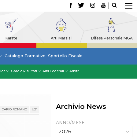
Karate
Arti Marziali
Difesa Personale MGA
Catalogo Formativo
Sportello Fiscale
tica
Gare e Risultati
Albi Federali
Arbitri
Archivio News
DARIO ROMANO
U21
ANNO/MESE
2026