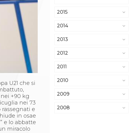
2015
2014
2013
2012
2011
2010
opa U21 che si
mbattuto,
2009
n nei +90 kg
icuglia nei 73
2008
o rassegnati e
chiude in osae
” e lo abbatte
un miracolo