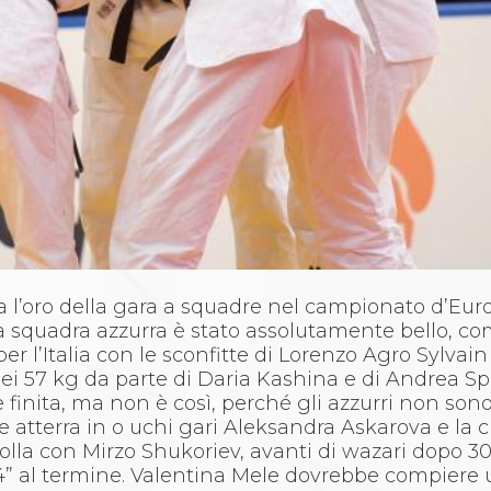
ia l’oro della gara a squadre nel campionato d’Eur
a squadra azzurra è stato assolutamente bello, co
er l’Italia con le sconfitte di Lorenzo Agro Sylvai
 nei 57 kg da parte di Daria Kashina e di Andrea Sp
finita, ma non è così, perché gli azzurri non son
 atterra in o uchi gari Aleksandra Askarova e la 
la con Mirzo Shukoriev, avanti di wazari dopo 30
” al termine. Valentina Mele dovrebbe compiere 