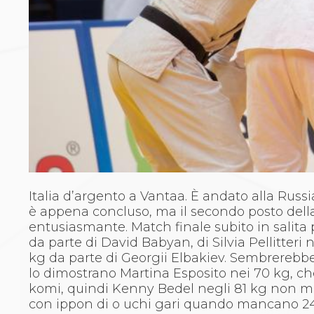
Archivio eventi
Dove siamo
Comitati Regionali
Società
La Federazione
Cerca Società Sportive
Media
Rassegna stampa
Pubblicazioni FIJLKAM
Libreria FIJLKAM
Athlon.net
Rivista ATHLON
Galleria Fotografica
Italia d’argento a Vantaa. È andato alla Russ
Video
è appena concluso, ma il secondo posto dell
Partners
entusiasmante. Match finale subito in salita p
Trasparenza
da parte di David Babyan, di Silvia Pellitteri
FIJLKAM trasparente
kg da parte di Georgii Elbakiev. Sembrerebbe 
Amministrazione
lo dimostrano Martina Esposito nei 70 kg, che
Avvisi
komi, quindi Kenny Bedel negli 81 kg non mol
Gare d’Appalto
con ippon di o uchi gari quando mancano 24