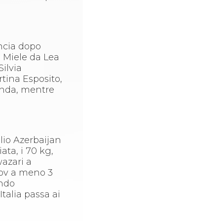
ancia dopo
a Miele da Lea
ilvia
rtina Esposito,
landa, mentre
lio Azerbaijan
ata, i 70 kg,
wazari a
fov a meno 3
ando
talia passa ai