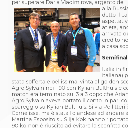
Whistleblowing
per superare Daria Vladimirova, argento dei 
Judo
alla Russi
La disciplina
detto il 
News
aspettativ
Attività Didattica
atleta, an
Gare e Risultati
arrivata 
Albi Federali
credito n
Arbitri
a casa sod
Lotta
Semifinal
La disciplina
News
Italia in f
Gare e Risultati
italiana) 
Attività Didattica
stata sofferta e bellissima, vinta al golden s
Albi Federali
Agro Sylvain nei +90 con Kylian Bulthuis e c
Karate
match era terminato sul 3 a 3 dopo che Arian
La disciplina
Agro Sylvain aveva portato il conto in pari c
News
spareggio su Kylian Bulthuis. Silvia Pellitte
Gare e Risultati
Cornelisse, ma è stata l’olandese ad andare 
Attività Didattica
Martina Esposito su Silja Kok hanno riportato 
Albi Federali
90 kg non è riuscito ad evitare la sconfitta
Arti marziali