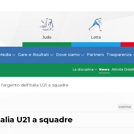
Judo
Lotta
Media
Gare e Risultati
Dove siamo
Partners
Trasparenza
La disciplina
News
Attività Didat
 l'argento dell'Italia U21 a squadre
VANTAA
Italia U21 a squadre