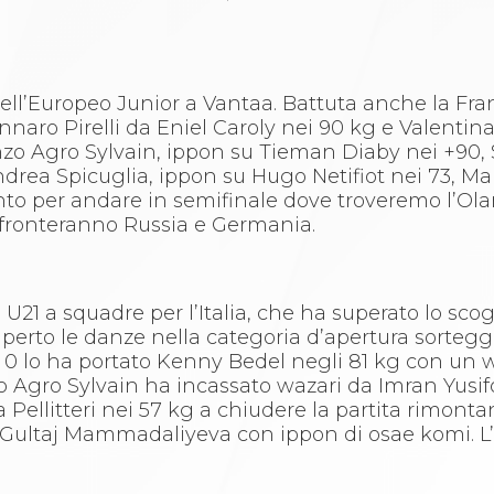
 dell’Europeo Junior a Vantaa. Battuta anche la Fr
ennaro Pirelli da Eniel Caroly nei 90 kg e Valentin
zo Agro Sylvain, ippon su Tieman Diaby nei +90, S
 Andrea Spicuglia, ippon su Hugo Netifiot nei 73, Ma
conto per andare in semifinale dove troveremo l’O
confronteranno Russia e Germania.
21 a squadre per l’Italia, che ha superato lo scog
perto le danze nella categoria d’apertura sorteggi
a 0 lo ha portato Kenny Bedel negli 81 kg con un 
 Agro Sylvain ha incassato wazari da Imran Yusi
a Pellitteri nei 57 kg a chiudere la partita rimont
Gultaj Mammadaliyeva con ippon di osae komi. L’I