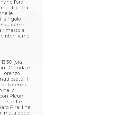
nano l’oro
l meglio – ha
che le
ni singolo
 a squadre è
a rimasto a
he ritorniamo
 13.30 (ora
con l’Olanda è
a Lorenzo
ti esatti. Il
mps. Lorenzo
o nello
 con Pleuni
horstert e
aro Pirelli nei
chi mata dopo