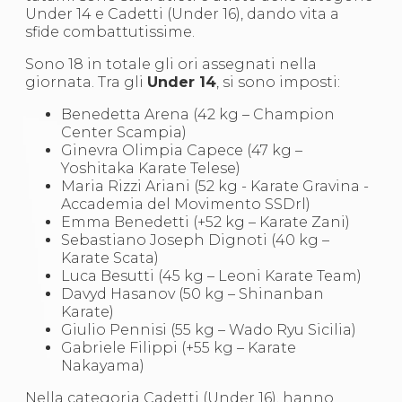
S'istrumpa
Under 14 e Cadetti (Under 16), dando vita a
News
sfide combattutissime.
Calendario Attività
Sono 18 in totale gli ori assegnati nella
Difesa Personale MGA
giornata. Tra gli
Under 14
, si sono imposti:
La disciplina
News
Benedetta Arena (42 kg – Champion
Merchandising
Center Scampia)
Mappa del sito
Ginevra Olimpia Capece (47 kg –
Cerca
Yoshitaka Karate Telese)
Contatti
Maria Rizzi Ariani (52 kg - Karate Gravina -
News
Accademia del Movimento SSDrl)
Cookies Accept
Emma Benedetti (+52 kg – Karate Zani)
Newsletter
Sebastiano Joseph Dignoti (40 kg –
Catalogo formativo
Karate Scata)
Webinar
Luca Besutti (45 kg – Leoni Karate Team)
Corsi Monotematici
Davyd Hasanov (50 kg – Shinanban
Corsi di Specializzazione
Karate)
Corsi FIJLKAM-FISDIR
Giulio Pennisi (55 kg – Wado Ryu Sicilia)
Corsi Preparatore Fisico
Gabriele Filippi (+55 kg – Karate
Edutraining class - Didattica infantile
Nakayama)
Corso dirigenti sportivi
Corso Direttore di Gara
Nella categoria Cadetti (Under 16), hanno