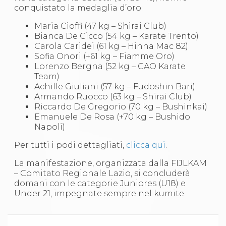
Abilitazioni
conquistato la medaglia d’oro:
Sportello Fiscale
News
Maria Cioffi (47 kg – Shirai Club)
Modulistica
Bianca De Cicco (54 kg – Karate Trento)
FAQ
Carola Caridei (61 kg – Hinna Mac 82)
Quesiti fiscali
Sofia Onori (+61 kg – Fiamme Oro)
Sostenibilità
Lorenzo Bergna (52 kg – CAO Karate
Documenti
Team)
Achille Giuliani (57 kg – Fudoshin Bari)
Armando Ruocco (63 kg – Shirai Club)
Riccardo De Gregorio (70 kg – Bushinkai)
Emanuele De Rosa (+70 kg – Bushido
Napoli)
Per tutti i podi dettagliati,
clicca qui
.
La manifestazione, organizzata dalla FIJLKAM
– Comitato Regionale Lazio, si concluderà
domani con le categorie Juniores (U18) e
Under 21, impegnate sempre nel kumite.