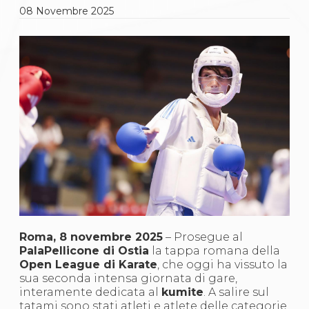
Gare e Risultati
08
Novembre
2025
Albi Federali
Arbitri
Lotta
La disciplina
News
Gare e Risultati
Attività Didattica
Albi Federali
Karate
La disciplina
News
Gare e Risultati
Attività Didattica
Albi Federali
Arti marziali
Aikido
Ju Jitsu
Roma, 8 novembre 2025
– Prosegue al
Sumo
PalaPellicone di Ostia
la tappa romana della
Capoeira
Open League di Karate
, che oggi ha vissuto la
Grappling
sua seconda intensa giornata di gare,
BJJ
interamente dedicata al
kumite
. A salire sul
Pancrazio/Pankration
tatami sono stati atleti e atlete delle categorie