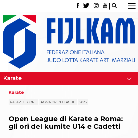
La Federazione
Tesseramento
Contatti
Norme e modulistica Affiliazioni e Tesseramenti
Polizza Assicurativa
Classifica Società Sportive con più di 100 atleti
tesserati
Azzurri
Giustizia Sportiva
Gare e Risultati
Archivio eventi
Dove siamo
Karate
Media
Partners
PALAPELLICONE
ROMA OPEN LEAGUE
2025
Trasparenza
Judo
Open League di Karate a Roma:
La disciplina
gli ori del kumite U14 e Cadetti
News
Attività Didattica