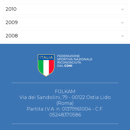
2010
2009
2008
FIJLKAM
Via dei Sandolini, 79 - 00122 Ostia Lido
(Roma)
Partita I.V.A. n. 01379961004 - C.F.
05248370586