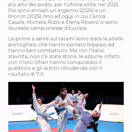
più alto del podio, per l’ultima volta, nel 2023.
Poi sono arrivati un argento (2024) e un
bronzo (2025), fino ad oggi in cui Carola
Casale, Michela Rizzo e Elena Roversi si sono
laureate campionesse d’Europa.
Le prime a salire sul tatami sono state le atlete
portoghesi, che hanno portato Nipaipo ed
hanno ben combattuto. Ma con l’Italia,
stavolta, non c’è stata storia: le azzurre, infatti,
con il loro Ohan hanno conquistato il
pubblico e gli arbitri chiudendo con il
risultato di 7-0.