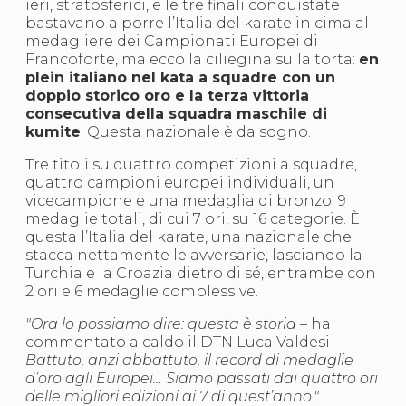
ieri, stratosferici, e le tre finali conquistate
S'istrumpa
bastavano a porre l’Italia del karate in cima al
News
medagliere dei Campionati Europei di
Calendario Attività
Francoforte, ma ecco la ciliegina sulla torta:
en
Difesa Personale MGA
plein italiano nel kata a squadre con un
La disciplina
doppio storico oro e la terza vittoria
News
consecutiva della squadra maschile di
Merchandising
kumite
. Questa nazionale è da sogno.
Mappa del sito
Cerca
Tre titoli su quattro competizioni a squadre,
Contatti
quattro campioni europei individuali, un
News
vicecampione e una medaglia di bronzo: 9
Cookies Accept
medaglie totali, di cui 7 ori, su 16 categorie. È
Newsletter
questa l’Italia del karate, una nazionale che
Catalogo formativo
stacca nettamente le avversarie, lasciando la
Webinar
Turchia e la Croazia dietro di sé, entrambe con
Corsi Monotematici
2 ori e 6 medaglie complessive.
Corsi di Specializzazione
Corsi FIJLKAM-FISDIR
"Ora lo possiamo dire: questa è storia
– ha
Corsi Preparatore Fisico
commentato a caldo il DTN Luca Valdesi –
Edutraining class - Didattica infantile
Battuto, anzi abbattuto, il record di medaglie
Corso dirigenti sportivi
d’oro agli Europei… Siamo passati dai quattro ori
Corso Direttore di Gara
delle migliori edizioni ai 7 di quest’anno."