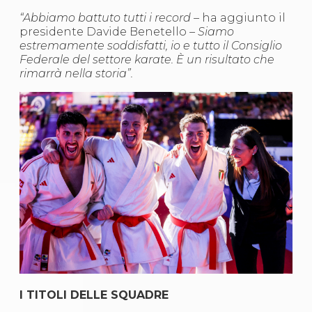
Abilitazioni
Sportello Fiscale
“Abbiamo battuto tutti i record –
ha aggiunto il
News
presidente Davide Benetello
– Siamo
Modulistica
estremamente soddisfatti, io e tutto il Consiglio
FAQ
Federale del settore karate. È un risultato che
Quesiti fiscali
rimarrà nella storia”.
Sostenibilità
Documenti
I TITOLI DELLE SQUADRE