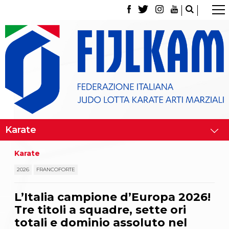
La Federazione
Tesseramento
Contatti
Norme e modulistica Affiliazioni e Tesseramenti
Polizza Assicurativa
Classifica Società Sportive con più di 100 atleti
tesserati
Azzurri
Giustizia Sportiva
Gare e Risultati
Archivio eventi
Dove siamo
Karate
Media
Partners
2026
FRANCOFORTE
Trasparenza
Judo
L’Italia campione d’Europa 2026!
La disciplina
Tre titoli a squadre, sette ori
News
Attività Didattica
totali e dominio assoluto nel