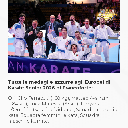
Tutte le medaglie azzurre agli Europei di
Karate Senior 2026 di Francoforte:
Ori: Clio Ferracuti (+68 kg), Matteo Avanzini
(+84 kg), Luca Maresca (67 kg), Terryana
D’Onofrio (kata individuale), Squadra maschile
kata, Squadra femminile kata, Squadra
maschile kumite.