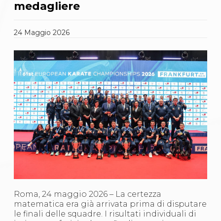
Gare e Risultati
medagliere
Albi Federali
Arbitri
Lotta
24
Maggio
2026
La disciplina
News
Gare e Risultati
Attività Didattica
Albi Federali
Karate
La disciplina
News
Gare e Risultati
Attività Didattica
Albi Federali
Arti marziali
Aikido
Ju Jitsu
Sumo
Capoeira
Roma, 24 maggio 2026 – La certezza
Grappling
matematica era già arrivata prima di disputare
BJJ
le finali delle squadre. I risultati individuali di
Pancrazio/Pankration