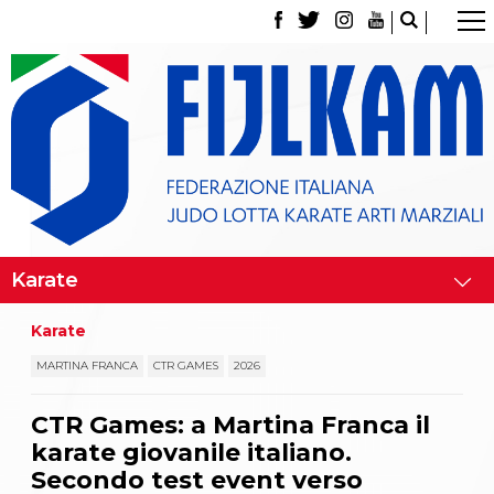
La Federazione
Tesseramento
Contatti
Norme e modulistica Affiliazioni e Tesseramenti
Polizza Assicurativa
Classifica Società Sportive con più di 100 atleti
tesserati
Azzurri
Giustizia Sportiva
Gare e Risultati
Archivio eventi
Dove siamo
Karate
Media
Partners
MARTINA FRANCA
CTR GAMES
2026
Trasparenza
Judo
CTR Games: a Martina Franca il
La disciplina
karate giovanile italiano.
News
Attività Didattica
Secondo test event verso