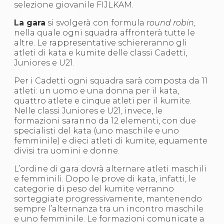
Abilitazioni
selezione giovanile FIJLKAM.
Sportello Fiscale
News
La gara
si svolgerà con formula
round robin
,
Modulistica
nella quale ogni squadra affronterà tutte le
FAQ
altre. Le rappresentative schiereranno gli
Quesiti fiscali
atleti di kata e kumite delle classi Cadetti,
Sostenibilità
Juniores e U21.
Documenti
Per i Cadetti ogni squadra sarà composta da 11
atleti: un uomo e una donna per il kata,
quattro atlete e cinque atleti per il kumite.
Nelle classi Juniores e U21, invece, le
formazioni saranno da 12 elementi, con due
specialisti del kata (uno maschile e uno
femminile) e dieci atleti di kumite, equamente
divisi tra uomini e donne.
L’ordine di gara dovrà alternare atleti maschili
e femminili. Dopo le prove di kata, infatti, le
categorie di peso del kumite verranno
sorteggiate progressivamente, mantenendo
sempre l’alternanza tra un incontro maschile
e uno femminile. Le formazioni comunicate a