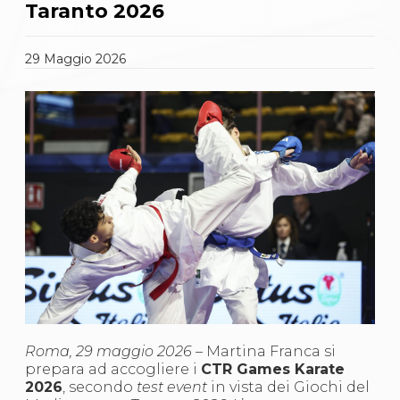
Gare e Risultati
Taranto 2026
Albi Federali
Arbitri
Lotta
29
Maggio
2026
La disciplina
News
Gare e Risultati
Attività Didattica
Albi Federali
Karate
La disciplina
News
Gare e Risultati
Attività Didattica
Albi Federali
Arti marziali
Aikido
Ju Jitsu
Sumo
Capoeira
Roma, 29 maggio 2026 –
Martina Franca si
Grappling
prepara ad accogliere i
CTR Games Karate
BJJ
2026
, secondo
test event
in vista dei Giochi del
Pancrazio/Pankration