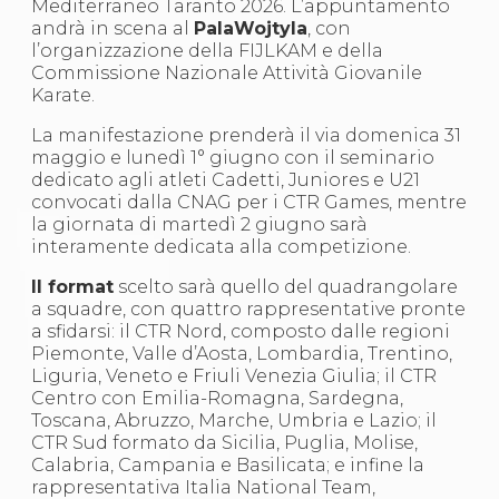
Mediterraneo Taranto 2026. L’appuntamento
S'istrumpa
andrà in scena al
PalaWojtyla
, con
News
l’organizzazione della FIJLKAM e della
Calendario Attività
Commissione Nazionale Attività Giovanile
Difesa Personale MGA
Karate.
La disciplina
News
La manifestazione prenderà il via domenica 31
Merchandising
maggio e lunedì 1° giugno con il seminario
Mappa del sito
dedicato agli atleti Cadetti, Juniores e U21
Cerca
convocati dalla CNAG per i CTR Games, mentre
Contatti
la giornata di martedì 2 giugno sarà
News
interamente dedicata alla competizione.
Cookies Accept
Newsletter
Il format
scelto sarà quello del quadrangolare
Catalogo formativo
a squadre, con quattro rappresentative pronte
Webinar
a sfidarsi: il CTR Nord, composto dalle regioni
Corsi Monotematici
Piemonte, Valle d’Aosta, Lombardia, Trentino,
Corsi di Specializzazione
Liguria, Veneto e Friuli Venezia Giulia; il CTR
Corsi FIJLKAM-FISDIR
Centro con Emilia-Romagna, Sardegna,
Corsi Preparatore Fisico
Toscana, Abruzzo, Marche, Umbria e Lazio; il
Edutraining class - Didattica infantile
CTR Sud formato da Sicilia, Puglia, Molise,
Corso dirigenti sportivi
Calabria, Campania e Basilicata; e infine la
Corso Direttore di Gara
rappresentativa Italia National Team,