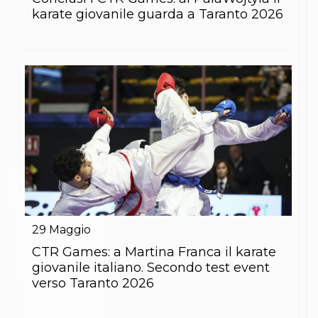
S'istrumpa
karate giovanile guarda a Taranto 2026
News
Calendario Attività
Difesa Personale MGA
La disciplina
News
Merchandising
Mappa del sito
Cerca
Contatti
News
Cookies Accept
Newsletter
Catalogo formativo
Webinar
Corsi Monotematici
29
Maggio
Corsi di Specializzazione
CTR Games: a Martina Franca il karate
Corsi FIJLKAM-FISDIR
Corsi Preparatore Fisico
giovanile italiano. Secondo test event
Edutraining class - Didattica infantile
verso Taranto 2026
Corso dirigenti sportivi
Corso Direttore di Gara