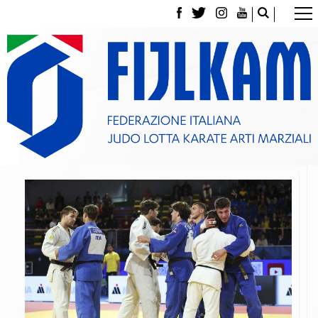
La Federazione
Tesseramento
Contatti
Norme e modulistica Affiliazioni e Tesseramenti
Polizza Assicurativa
Classifica Società Sportive con più di 100 atleti
tesserati
Azzurri
Giustizia Sportiva
Gare e Risultati
Archivio eventi
Dove siamo
Media
Partners
Trasparenza
Judo
La disciplina
News
Attività Didattica