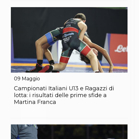
Abilitazioni
Sportello Fiscale
News
Modulistica
FAQ
Quesiti fiscali
Sostenibilità
Documenti
09
Maggio
Campionati Italiani U13 e Ragazzi di
lotta: i risultati delle prime sfide a
Martina Franca