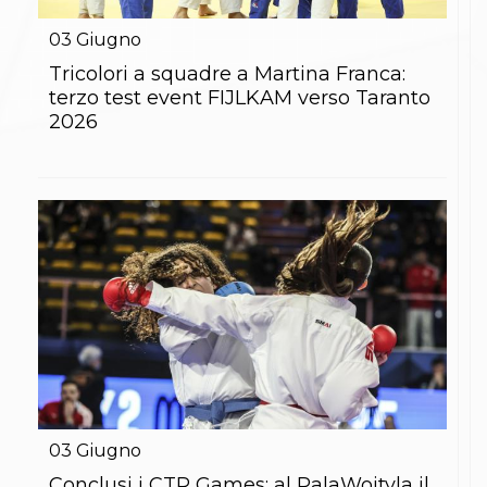
Gare e Risultati
Albi Federali
03
Giugno
Arbitri
Lotta
Tricolori a squadre a Martina Franca:
La disciplina
terzo test event FIJLKAM verso Taranto
News
2026
Gare e Risultati
Attività Didattica
Albi Federali
Karate
La disciplina
News
Gare e Risultati
Attività Didattica
Albi Federali
Arti marziali
Aikido
Ju Jitsu
Sumo
Capoeira
Grappling
03
Giugno
BJJ
Pancrazio/Pankration
Conclusi i CTR Games: al PalaWojtyla il