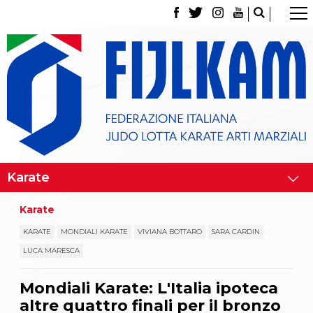
La Federazione
Tesseramento
Contatti
Norme e modulistica Affiliazioni e Tesseramenti
Polizza Assicurativa
Classifica Società Sportive con più di 100 atleti
tesserati
Azzurri
Giustizia Sportiva
Gare e Risultati
Archivio eventi
Dove siamo
Karate
Media
Partners
KARATE
MONDIALI KARATE
VIVIANA BOTTARO
SARA CARDIN
Trasparenza
LUCA MARESCA
Judo
La disciplina
Mondiali Karate: L'Italia ipoteca
News
Attività Didattica
altre quattro finali per il bronzo