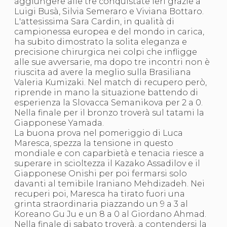
aggiungere alle tre conquistate ieri grazie a
S'istrumpa
Luigi Busà, Silvia Semeraro e Viviana Bottaro.
News
L'attesissima Sara Cardin, in qualità di
Calendario Attività
campionessa europea e del mondo in carica,
Difesa Personale MGA
ha subito dimostrato la solita eleganza e
La disciplina
precisione chirurgica nei colpi che infligge
News
alle sue avversarie, ma dopo tre incontri non è
Merchandising
riuscita ad avere la meglio sulla Brasiliana
Mappa del sito
Valeria Kumizaki. Nel match di recupero però,
Cerca
riprende in mano la situazione battendo di
Contatti
esperienza la Slovacca Semanikova per 2 a 0.
News
Nella finale per il bronzo troverà sul tatami la
Cookies Accept
Giapponese Yamada.
Newsletter
La buona prova nel pomeriggio di Luca
Catalogo formativo
Maresca, spezza la tensione in questo
Webinar
mondiale e con caparbietà e tenacia riesce a
Corsi Monotematici
superare in scioltezza il Kazako Assadilov e il
Corsi di Specializzazione
Giapponese Onishi per poi fermarsi solo
Corsi FIJLKAM-FISDIR
davanti al temibile Iraniano Mehdizadeh. Nei
Corsi Preparatore Fisico
recuperi poi, Maresca ha tirato fuori una
Edutraining class - Didattica infantile
grinta straordinaria piazzando un 9 a 3 al
Corso dirigenti sportivi
Koreano Gu Ju e un 8 a 0 al Giordano Ahmad.
Corso Direttore di Gara
Nella finale di sabato troverà, a contendersi la