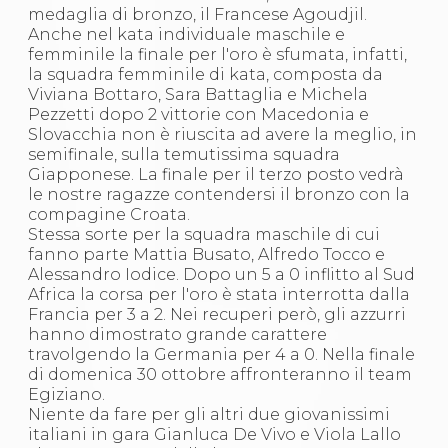
Abilitazioni
medaglia di bronzo, il Francese Agoudjil.
Sportello Fiscale
Anche nel kata individuale maschile e
News
femminile la finale per l'oro è sfumata, infatti,
Modulistica
la squadra femminile di kata, composta da
FAQ
Viviana Bottaro, Sara Battaglia e Michela
Quesiti fiscali
Pezzetti dopo 2 vittorie con Macedonia e
Sostenibilità
Slovacchia non è riuscita ad avere la meglio, in
Documenti
semifinale, sulla temutissima squadra
Giapponese. La finale per il terzo posto vedrà
le nostre ragazze contendersi il bronzo con la
compagine Croata.
Stessa sorte per la squadra maschile di cui
fanno parte Mattia Busato, Alfredo Tocco e
Alessandro Iodice. Dopo un 5 a 0 inflitto al Sud
Africa la corsa per l'oro è stata interrotta dalla
Francia per 3 a 2. Nei recuperi però, gli azzurri
hanno dimostrato grande carattere
travolgendo la Germania per 4 a 0. Nella finale
di domenica 30 ottobre affronteranno il team
Egiziano.
Niente da fare per gli altri due giovanissimi
italiani in gara Gianluca De Vivo e Viola Lallo