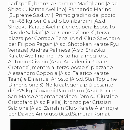
Abilitazioni
Ladispoli), bronzi a Carmine Marigliano (A.s.d.
Sportello Fiscale
Shizoku Karate Avellino), Fernando Marino
News
(Supreme S.s.d. Arl). Primo gradino del podio
Modulistica
nei -68 kg per Claudio Lombardini (A.s.d.
FAQ
Shizoku Karate Avellini) che supera Esposito
Quesiti fiscali
Davide Salviati (A.s.d Generazione K), terza
Sostenibilità
piazza per Corrado Benzi (A.s.d. Club Savona) e
Documenti
per Filippo Pagan (A.s.d. Shotokan Karate Ryu
Venezia). Andrea Palmese (A.s.d. Shizoku
Karate Avellino) nei -75 kg ha la meglio su
Antonio Oliverio (A.s.d. Accademia Karate
Crotone), mentre al terzo posto si piazzano
Alessandro Coppola (A.s.d. Talarico Karate
Team) e Emanuel Ariosto (A.p.d. Star Top Line
Dimensione 3). Nella categoria più pesante
dei +75 kg Giovanni Paolo Pirro (A.s.d. Karate
San Marco Argentano) vince l’oro su Giustino
Cristofaro (A.s.d.Pielle), bronzo per Cristian
Sablone (A.s.d. Zanshin Club Karate Alanno) e
per Davide Amoruso (A.s.d.Samurai Roma).