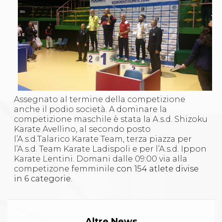
Assegnato al termine della competizione
anche il podio società. A dominare la
competizione maschile è stata la A.s.d. Shizoku
Karate Avellino, al secondo posto
l’A.s.d.Talarico Karate Team, terza piazza per
l’A.s.d. Team Karate Ladispoli e per l’A.s.d. Ippon
Karate Lentini. Domani dalle 09:00 via alla
competizone femminile
con 154 atlete divise
in 6 categorie.
Altre News