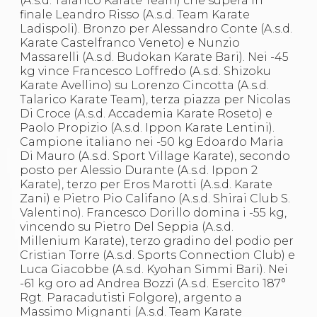
(A.s.d. Talarico Karate Team) che supera in
S'istrumpa
finale Leandro Risso (A.s.d. Team Karate
News
Ladispoli). Bronzo per Alessandro Conte (A.s.d.
Calendario Attività
Karate Castelfranco Veneto) e Nunzio
Difesa Personale MGA
Massarelli (A.s.d. Budokan Karate Bari). Nei -45
La disciplina
kg vince Francesco Loffredo (A.s.d. Shizoku
News
Karate Avellino) su Lorenzo Cincotta (A.s.d.
Merchandising
Talarico Karate Team), terza piazza per Nicolas
Mappa del sito
Di Croce (A.s.d. Accademia Karate Roseto) e
Cerca
Paolo Propizio (A.s.d. Ippon Karate Lentini).
Contatti
Campione italiano nei -50 kg Edoardo Maria
News
Di Mauro (A.s.d. Sport Village Karate), secondo
Cookies Accept
posto per Alessio Durante (A.s.d. Ippon 2
Newsletter
Karate), terzo per Eros Marotti (A.s.d. Karate
Catalogo formativo
Zani) e Pietro Pio Califano (A.s.d. Shirai Club S.
Webinar
Valentino). Francesco Dorillo domina i -55 kg,
Corsi Monotematici
vincendo su Pietro Del Seppia (A.s.d.
Corsi di Specializzazione
Millenium Karate), terzo gradino del podio per
Corsi FIJLKAM-FISDIR
Cristian Torre (A.s.d. Sports Connection Club) e
Corsi Preparatore Fisico
Luca Giacobbe (A.s.d. Kyohan Simmi Bari). Nei
Edutraining class - Didattica infantile
-61 kg oro ad Andrea Bozzi (A.s.d. Esercito 187°
Corso dirigenti sportivi
Rgt. Paracadutisti Folgore), argento a
Corso Direttore di Gara
Massimo Mignanti (A.s.d. Team Karate