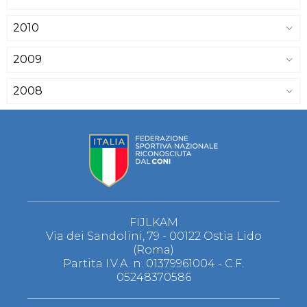
2010
2009
2008
FIJLKAM
Via dei Sandolini, 79 - 00122 Ostia Lido
(Roma)
Partita I.V.A. n. 01379961004 - C.F.
05248370586