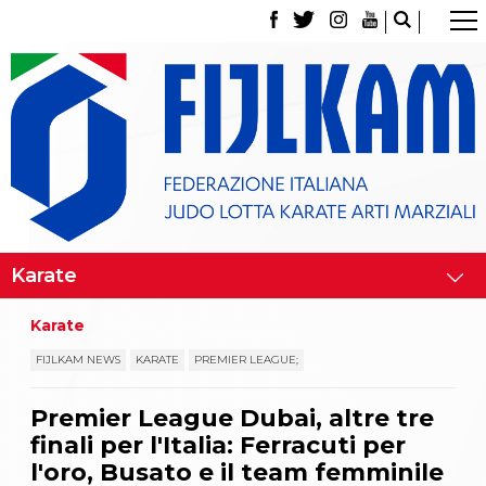
La Federazione
Tesseramento
Contatti
Norme e modulistica Affiliazioni e Tesseramenti
Polizza Assicurativa
Classifica Società Sportive con più di 100 atleti
tesserati
Azzurri
Giustizia Sportiva
Gare e Risultati
Archivio eventi
Dove siamo
Karate
Media
Partners
FIJLKAM NEWS
KARATE
PREMIER LEAGUE;
Trasparenza
Judo
Premier League Dubai, altre tre
La disciplina
finali per l'Italia: Ferracuti per
News
Attività Didattica
l'oro, Busato e il team femminile