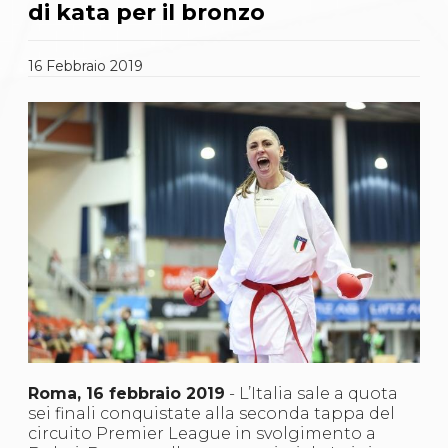
Gare e Risultati
di kata per il bronzo
Albi Federali
Arbitri
Lotta
16
Febbraio
2019
La disciplina
News
Gare e Risultati
Attività Didattica
Albi Federali
Karate
La disciplina
News
Gare e Risultati
Attività Didattica
Albi Federali
Arti marziali
Aikido
Ju Jitsu
Sumo
Capoeira
Roma, 16 febbraio 2019
- L’Italia sale a quota
Grappling
sei finali conquistate alla seconda tappa del
BJJ
circuito Premier League in svolgimento a
Pancrazio/Pankration