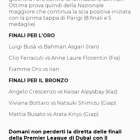
Abilitazioni
Ottima prova quindi della Nazionale
Sportello Fiscale
maggiore che continua la scia positiva iniziata
News
con la prima tappa di Parigi (8 finali e 5
Modulistica
medaglie).
FAQ
Quesiti fiscali
FINALI PER L’ORO
Sostenibilità
Documenti
Luigi Busà vs
Bahman Asgari (Iran)
Clio Ferracuti vs
Anne Laure Florentin (Fra)
Fiamme Oro vs Iran
FINALI PER IL BRONZO
Angelo Crescenzo vs
Kaisar Alpysbay (Kaz)
Viviana Bottaro vs Natsuki Shimizu (Giap)
Mattia Busato vs
Arata Kinjo (Giap)
Domani non perderti la diretta delle finali
della Premier League di Dubai con il