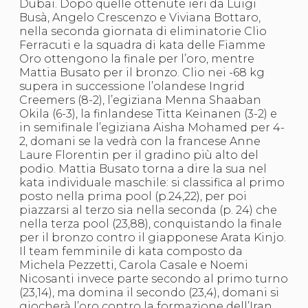
Dubai. Dopo quelle ottenute ieri da Luigi
S'istrumpa
Busà, Angelo Crescenzo e Viviana Bottaro,
News
nella seconda giornata di eliminatorie Clio
Calendario Attività
Ferracuti e la squadra di kata delle Fiamme
Difesa Personale MGA
Oro ottengono la finale per l’oro, mentre
La disciplina
Mattia Busato per il bronzo. Clio nei -68 kg
News
supera in successione l’olandese Ingrid
Merchandising
Creemers (8-2), l’egiziana Menna Shaaban
Mappa del sito
Okila (6-3), la finlandese Titta Keinanen (3-2) e
Cerca
in semifinale l’egiziana Aisha Mohamed per 4-
Contatti
2, domani se la vedrà con la francese Anne
News
Laure Florentin per il gradino più alto del
Cookies Accept
podio. Mattia Busato torna a dire la sua nel
Newsletter
kata individuale maschile: si classifica al primo
Catalogo formativo
posto nella prima pool (p.24,22), per poi
Webinar
piazzarsi al terzo sia nella seconda (p. 24) che
Corsi Monotematici
nella terza pool (23,88), conquistando la finale
Corsi di Specializzazione
per il bronzo contro il giapponese Arata Kinjo.
Corsi FIJLKAM-FISDIR
Il team femminile di kata composto da
Corsi Preparatore Fisico
Michela Pezzetti, Carola Casale e Noemi
Edutraining class - Didattica infantile
Nicosanti invece parte secondo al primo turno
Corso dirigenti sportivi
(23,14), ma domina il secondo (23,4), domani si
Corso Direttore di Gara
giocherà l’oro contro la formazione dell’Iran.