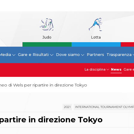
Judo
Lotta
Media
Gare e Risultati
Dove siamo
Partners
Trasparenza
La disciplina
News
Gare e
rneo di Wels per ripartire in direzione Tokyo
2021
INTERNATIONAL TOURNAMENT OLYMP
ipartire in direzione Tokyo