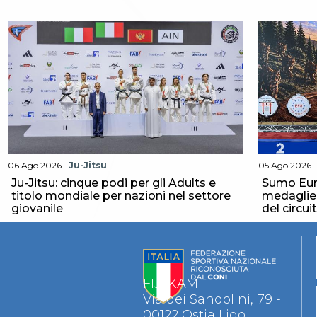
Aikido
Ju Jitsu
Sumo
Capoeira
Grappling
BJJ
Pancrazio/Pankration
S'istrumpa
News
Calendario Attività
06 Ago 2026
Ju-Jitsu
05 Ago 2026
Difesa Personale MGA
Ju-Jitsu: cinque podi per gli Adults e
Sumo Eur
La disciplina
titolo mondiale per nazioni nel settore
medaglie p
News
giovanile
del circui
Merchandising
Mappa del sito
Cerca
Contatti
News
FIJLKAM
Cookies Accept
Via dei Sandolini, 79 -
Newsletter
00122 Ostia Lido