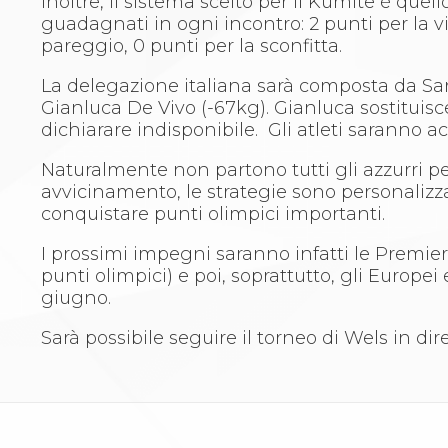
Inoltre, il sistema scelto per il Kumite è que
Whistleblowing
guadagnati in ogni incontro: 2 punti per la vit
Judo
pareggio, 0 punti per la sconfitta.
La disciplina
News
La delegazione italiana sarà composta da Sara
Attività Didattica
Gianluca De Vivo (-67kg). Gianluca sostitui
Gare e Risultati
dichiarare indisponibile. Gli atleti saranno 
Albi Federali
Arbitri
Naturalmente non partono tutti gli azzurri p
Lotta
avvicinamento, le strategie sono personalizza
La disciplina
conquistare punti olimpici importanti.
News
Gare e Risultati
I prossimi impegni saranno infatti le Premier
Attività Didattica
punti olimpici) e poi, soprattutto, gli Europei
Albi Federali
giugno.
Karate
La disciplina
Sarà possibile seguire il torneo di Wels in d
News
Gare e Risultati
Attività Didattica
Albi Federali
Arti marziali