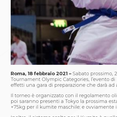
Archivio eventi
Dove siamo
Comitati Regionali
Società
La Federazione
Cerca Società Sportive
Media
Rassegna stampa
Pubblicazioni FIJLKAM
Libreria FIJLKAM
Athlon.net
Rivista ATHLON
Galleria Fotografica
Roma, 18 febbraio 2021 –
Sabato prossimo, 20
Video
Tournament Olympic Categories, l’evento di ka
Partners
effetti una gara di preparazione che darà ad atl
Trasparenza
FIJLKAM trasparente
Il torneo è organizzato con il regolamento ol
Amministrazione
poi saranno presenti a Tokyo la prossima esta
Avvisi
+75kg per il kumite maschile; e ovviamente 
Gare d’Appalto