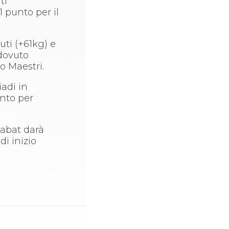
ti
1 punto per il
uti (+61kg) e
 dovuto
o Maestri.
adi in
onto per
Rabat darà
di inizio