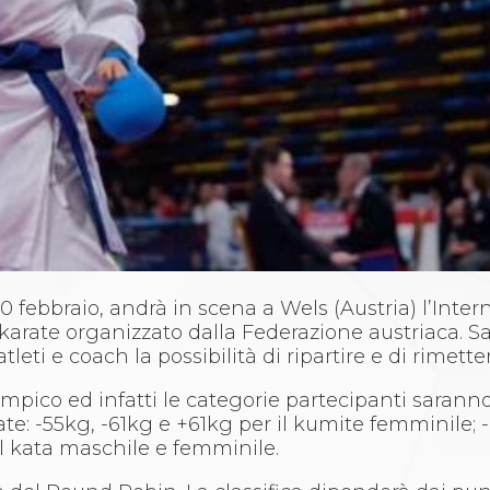
 febbraio, andrà in scena a Wels (Austria) l’Inter
rate organizzato dalla Federazione austriaca. Sarà
eti e coach la possibilità di ripartire e di rimetter
impico ed infatti le categorie partecipanti saranno
te: -55kg, -61kg e +61kg per il kumite femminile; 
il kata maschile e femminile.