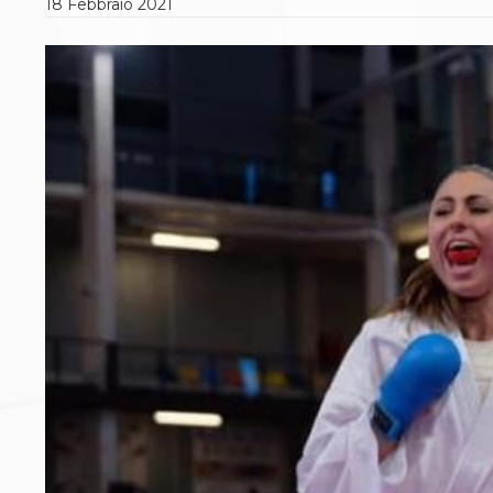
18
Febbraio
2021
Polizza Assicurativa
Classifica Società Sportive con più di 100 atleti
tesserati
Azzurri
Giustizia Sportiva
Protocollo udienze in videoconferenza
Documenti e Modulistica
Contatti
Provvedimenti in corso
Sentenze Giudice Sportivo
Sentenze Tribunale Federale
Sentenze Corte Sportiva e Federale di Appello
Sentenze di 1° Grado
Sentenze CAF
Sentenze Tribunale Nazionale Arbitrato per lo
Sport
Dispositivi Tribunale Federale
Dispositivi Corte Sportiva e Federale di Appello
Spese per l’accesso alla Giustizia
Gare e Risultati