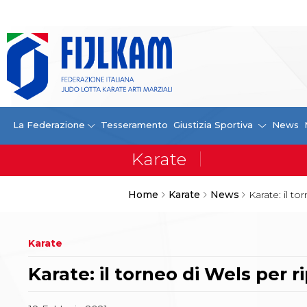
La Federazione
La FIJLKAM
Organigramma
Storia
Campioni di tutti i tempi
News
La Federazione
Tesseramento
Giustizia Sportiva
News
Carte Federali
Comunicazioni Federali
Convenzioni
Centro Olimpico
Home
Karate
News
Karate: il to
Tecnici
Contatti
Safeguarding Policy
Karate
Ufficiali di Gara
Antidoping e tutela sanitaria
Karate: il torneo di Wels per r
Tesseramento
Contatti
Norme e modulistica Affiliazioni e Tesseramenti