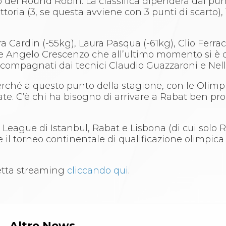
llo del Round Robin. La classifica dipenderà dai pun
toria (3, se questa avviene con 3 punti di scarto), 
 Cardin (-55kg), Laura Pasqua (-61kg), Clio Ferrac
sce Angelo Crescenzo che all’ultimo momento si è
accompagnati dai tecnici Claudio Guazzaroni e Nell
erché a questo punto della stagione, con le Olimpi
te. C’è chi ha bisogno di arrivare a Rabat ben pr
 League di Istanbul, Rabat e Lisbona (di cui solo 
 e il torneo continentale di qualificazione olimpica 
iretta streaming
cliccando qui
.
Altre News