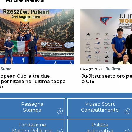
Sumo
04 Ago 2026
Ju-Jitsu
opean Cup: altre due
Ju-Jitsu: sesto oro per
er l'Italia nell'ultima tappa
è U16
to
Rassegna
Museo Sport
Stampa
Combattimento
Fondazione
Polizza
Matteo Pellicone
assicurativa