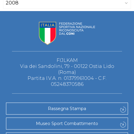
2008
FIJLKAM
Via dei Sandolini, 79 - 00122 Ostia Lido
(Roma)
Partita I.V.A. n. 01379961004 - C.F.
05248370586
Rassegna Stampa
Museo Sport Combattimento