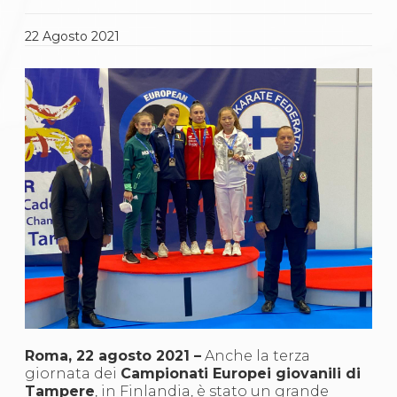
Gare e Risultati
Albi Federali
Arbitri
22
Agosto
2021
Lotta
La disciplina
News
Gare e Risultati
Attività Didattica
Albi Federali
Karate
La disciplina
News
Gare e Risultati
Attività Didattica
Albi Federali
Arti marziali
Aikido
Ju Jitsu
Sumo
Capoeira
Roma, 22 agosto 2021 –
Anche la terza
Grappling
giornata dei
Campionati Europei giovanili di
BJJ
Tampere
, in Finlandia, è stato un grande
Pancrazio/Pankration