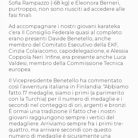
Abilitazioni
Sofia Rampazzo (-68 kg) e Eleonora Berneri,
Sportello Fiscale
purtroppo, non sono riusciti ad accedere alle
News
fasi finali.
Modulistica
Ad accompagnare i nostri giovani karateka
FAQ
c’era Il Consiglio Federale quasi al completo:
Quesiti fiscali
erano presenti Davide Benetello, anche
Sostenibilità
membro del Comitato Esecutivo della EKF,
Documenti
Cinzia Colaiacomo, capodelegazione, e Alessia
Coppola Neri. Infine, era presente anche Luca
Valdesi, membro della Commissione Tecnica
europea.
Il Vicepresidente Benetello ha commentato
così l’avventura italiana in Finlandia: “Abbiamo
fatto 17 medaglie, siamo i primi (a parimerito
con la Turchia) per il numero di medaglie e i
secondi nel conteggio di ori, argenti e bronzi.
È ormai una tradizione il fatto che i nostri
giovani raggiungono sempre i vertici del
medagliere. Arriviamo sempre fra i primi tre-
quattro, ma arrivare secondi con questo
numero di medaglie è sicuramente una