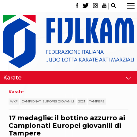
La Federazione
Tesseramento
Contatti
Norme e modulistica Affiliazioni e Tesseramenti
Polizza Assicurativa
Classifica Società Sportive con più di 100 atleti
tesserati
Azzurri
Giustizia Sportiva
Gare e Risultati
Archivio eventi
Dove siamo
Karate
Media
Partners
WKF
CAMPIONATI EUROPEI GIOVANILI
2021
TAMPERE
Trasparenza
Judo
17 medaglie: il bottino azzurro ai
La disciplina
Campionati Europei giovanili di
News
Attività Didattica
Tampere