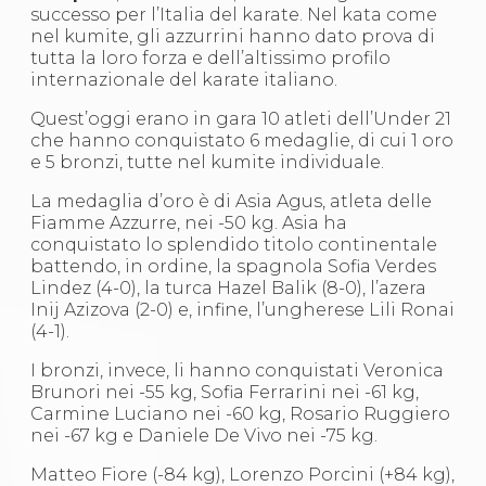
successo per l’Italia del karate. Nel kata come
S'istrumpa
nel kumite, gli azzurrini hanno dato prova di
News
tutta la loro forza e dell’altissimo profilo
Calendario Attività
internazionale del karate italiano.
Difesa Personale MGA
La disciplina
Quest’oggi erano in gara 10 atleti dell’Under 21
News
che hanno conquistato 6 medaglie, di cui 1 oro
Merchandising
e 5 bronzi, tutte nel kumite individuale.
Mappa del sito
Cerca
La medaglia d’oro è di Asia Agus, atleta delle
Contatti
Fiamme Azzurre, nei -50 kg. Asia ha
News
conquistato lo splendido titolo continentale
Cookies Accept
battendo, in ordine, la spagnola Sofia Verdes
Newsletter
Lindez (4-0), la turca Hazel Balik (8-0), l’azera
Catalogo formativo
Inij Azizova (2-0) e, infine, l’ungherese Lili Ronai
Webinar
(4-1).
Corsi Monotematici
Corsi di Specializzazione
I bronzi, invece, li hanno conquistati Veronica
Corsi FIJLKAM-FISDIR
Brunori nei -55 kg, Sofia Ferrarini nei -61 kg,
Corsi Preparatore Fisico
Carmine Luciano nei -60 kg, Rosario Ruggiero
Edutraining class - Didattica infantile
nei -67 kg e Daniele De Vivo nei -75 kg.
Corso dirigenti sportivi
Corso Direttore di Gara
Matteo Fiore (-84 kg), Lorenzo Porcini (+84 kg),