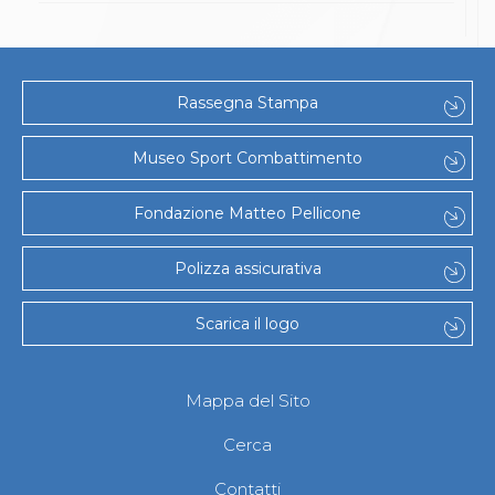
Abilitazioni
Sportello Fiscale
News
Modulistica
FAQ
Rassegna Stampa
Quesiti fiscali
Sostenibilità
Museo Sport Combattimento
Documenti
Fondazione Matteo Pellicone
Polizza assicurativa
Scarica il logo
Mappa del Sito
Cerca
Contatti