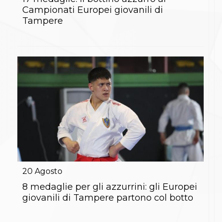
S'istrumpa
Campionati Europei giovanili di
News
Tampere
Calendario Attività
Difesa Personale MGA
La disciplina
News
Merchandising
Mappa del sito
Cerca
Contatti
News
Cookies Accept
Newsletter
Catalogo formativo
Webinar
Corsi Monotematici
Corsi di Specializzazione
20
Agosto
Corsi FIJLKAM-FISDIR
Corsi Preparatore Fisico
8 medaglie per gli azzurrini: gli Europei
Edutraining class - Didattica infantile
giovanili di Tampere partono col botto
Corso dirigenti sportivi
Corso Direttore di Gara