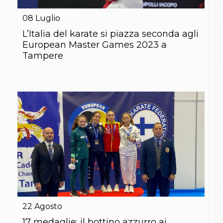
Gare e Risultati
Albi Federali
08
Luglio
Arbitri
Lotta
L’Italia del karate si piazza seconda agli
La disciplina
European Master Games 2023 a
News
Tampere
Gare e Risultati
Attività Didattica
Albi Federali
Karate
La disciplina
News
Gare e Risultati
Attività Didattica
Albi Federali
Arti marziali
Aikido
Ju Jitsu
Sumo
Capoeira
Grappling
22
Agosto
BJJ
Pancrazio/Pankration
17 medaglie: il bottino azzurro ai