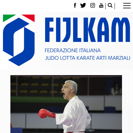
La Federazione
Tesseramento
Contatti
Norme e modulistica Affiliazioni e Tesseramenti
Polizza Assicurativa
Classifica Società Sportive con più di 100 atleti
tesserati
Azzurri
Giustizia Sportiva
Gare e Risultati
Archivio eventi
Dove siamo
Media
Partners
Trasparenza
Judo
La disciplina
News
Attività Didattica