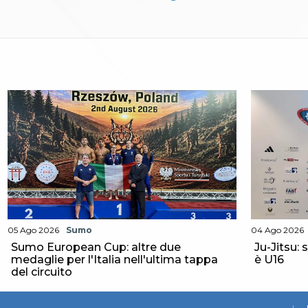
Aikido
Ju Jitsu
Sumo
Capoeira
Grappling
BJJ
Pancrazio/Pankration
S'istrumpa
News
Calendario Attività
Difesa Personale MGA
La disciplina
News
Merchandising
Mappa del sito
05 Ago 2026
Sumo
04 Ago 2026
Cerca
Sumo European Cup: altre due
Ju-Jitsu: 
Contatti
medaglie per l'Italia nell'ultima tappa
è U16
News
del circuito
Cookies Accept
Newsletter