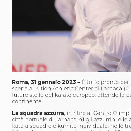
Archivio eventi
Dove siamo
Comitati Regionali
Società
La Federazione
Cerca Società Sportive
Media
Rassegna stampa
Pubblicazioni FIJLKAM
Libreria FIJLKAM
Athlon.net
Rivista ATHLON
Galleria Fotografica
Roma, 31 gennaio 2023 –
È tutto pronto per 
Video
scena al Kition Athletic Center di Larnaca (C
Partners
future stelle del karate europeo, attende la p
Trasparenza
continente.
FIJLKAM trasparente
Amministrazione
La squadra azzurra
, in ritiro al Centro Olim
Avvisi
città portuale di Larnaca. 41 gli azzurrini e l
Gare d’Appalto
kata a squadre e kumite individuale, nelle tr