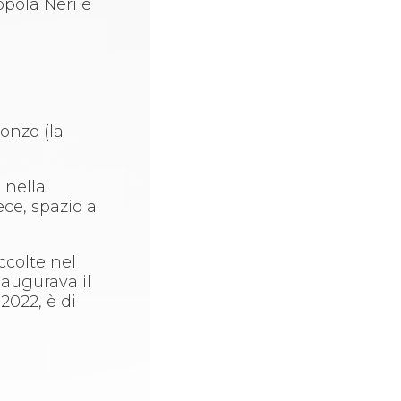
ppola Neri e
ronzo (la
 nella
ece, spazio a
ccolte nel
 augurava il
2022, è di