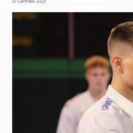
31
Gennaio
2023
Polizza Assicurativa
Classifica Società Sportive con più di 100 atleti
tesserati
Azzurri
Giustizia Sportiva
Protocollo udienze in videoconferenza
Documenti e Modulistica
Contatti
Provvedimenti in corso
Sentenze Giudice Sportivo
Sentenze Tribunale Federale
Sentenze Corte Sportiva e Federale di Appello
Sentenze di 1° Grado
Sentenze CAF
Sentenze Tribunale Nazionale Arbitrato per lo
Sport
Dispositivi Tribunale Federale
Dispositivi Corte Sportiva e Federale di Appello
Spese per l’accesso alla Giustizia
Gare e Risultati