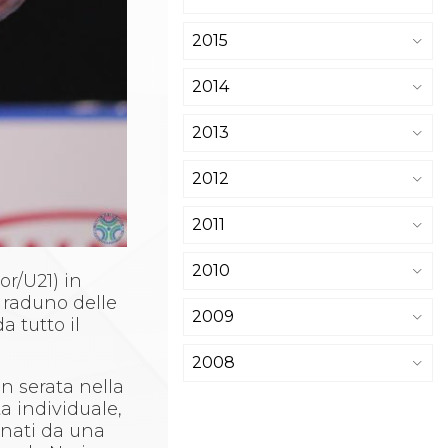
2015
2014
2013
2012
2011
2010
r/U21) in
, raduno delle
2009
a tutto il
2008
in serata nella
ta individuale,
gnati da una