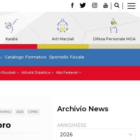
Karate
Arti Marziali
Difesa Personale MGA
Catalogo Formativo
Sportello Fiscale
 Risultati
Attività Didattica
Albi Federali
Archivio News
OVANILI
2023
CIPRO
pro
ANNO/MESE
2026