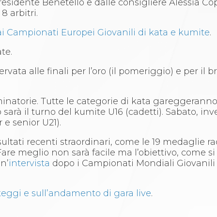
residente Benetello e dalle consigliere Alessia Co
8 arbitri.
 ai Campionati Europei Giovanili di kata e kumite
.
te.
ata alle finali per l’oro (il pomeriggio) e per il b
minatorie. Tutte le categorie di kata gareggeranno
arà il turno del kumite U16 (cadetti). Sabato, inv
 e senior U21).
ultati recenti straordinari, come le 19 medaglie ra
 Fare meglio non sarà facile ma l’obiettivo, come si
un’
intervista
dopo i Campionati Mondiali Giovanili 
teggi e sull’andamento di gara live
.