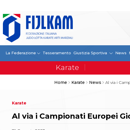
La Federazione
La FIJLKAM
Organigramma
Storia
Campioni di tutti i tempi
News
La Federazione
Tesseramento
Giustizia Sportiva
News
Carte Federali
Comunicazioni Federali
Convenzioni
Centro Olimpico
Home
Karate
News
Al via i Cam
Tecnici
Contatti
Safeguarding Policy
Karate
Ufficiali di Gara
Antidoping e tutela sanitaria
Al via i Campionati Europei Gi
Tesseramento
Contatti
Norme e modulistica Affiliazioni e Tesseramenti