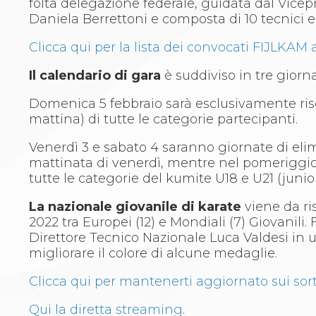
Whistleblowing
folta delegazione federale, guidata dal Vicep
Judo
Daniela Berrettoni e composta di 10 tecnici e 
La disciplina
Clicca qui per la lista dei convocati FIJLKAM
News
Attività Didattica
Il calendario di gara
è suddiviso in tre giorna
Gare e Risultati
Albi Federali
Domenica 5 febbraio sarà esclusivamente riserv
Arbitri
mattina) di tutte le categorie partecipanti.
Lotta
La disciplina
Venerdì 3 e sabato 4 saranno giornate di eli
News
mattinata di venerdì, mentre nel pomeriggio s
Gare e Risultati
tutte le categorie del kumite U18 e U21 (junior
Attività Didattica
Albi Federali
La nazionale giovanile di karate
viene da ris
Karate
2022 tra Europei (12) e Mondiali (7) Giovanili.
La disciplina
Direttore Tecnico Nazionale Luca Valdesi in 
News
migliorare il colore di alcune medaglie.
Gare e Risultati
Clicca qui per mantenerti aggiornato sui sor
Attività Didattica
Albi Federali
Qui la diretta streaming
.
Arti marziali