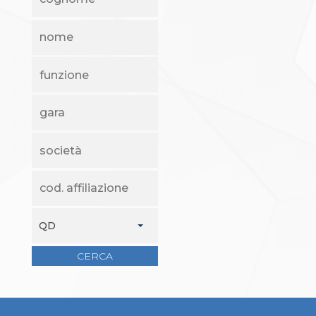
S'istrumpa
News
Calendario Attività
Difesa Personale MGA
La disciplina
News
Merchandising
Mappa del sito
Cerca
Contatti
News
Cookies Accept
Newsletter
Catalogo formativo
Webinar
Corsi Monotematici
QD
Corsi di Specializzazione
Corsi FIJLKAM-FISDIR
CERCA
Corsi Preparatore Fisico
Edutraining class - Didattica infantile
Corso dirigenti sportivi
Corso Direttore di Gara