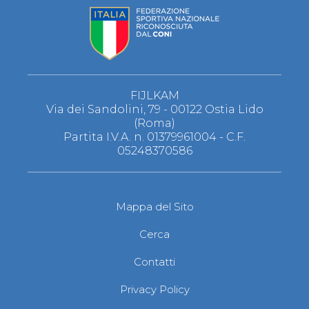
Abilitazioni
Sportello Fiscale
News
Modulistica
FAQ
Quesiti fiscali
Sostenibilità
FIJLKAM
Documenti
Via dei Sandolini, 79 - 00122 Ostia Lido
(Roma)
Partita I.V.A. n. 01379961004 - C.F.
05248370586
Mappa del Sito
Cerca
Contatti
Privacy Policy