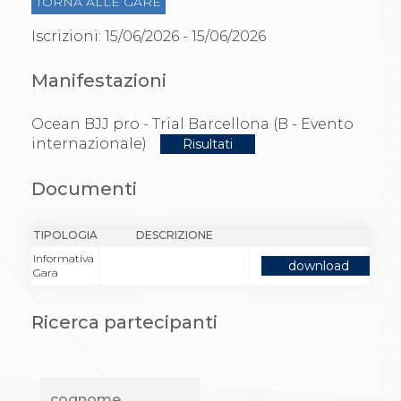
Gare e Risultati
TORNA ALLE GARE
Albi Federali
Iscrizioni: 15/06/2026 - 15/06/2026
Arbitri
Lotta
La disciplina
Manifestazioni
News
Gare e Risultati
Ocean BJJ pro - Trial Barcellona (B - Evento
Attività Didattica
internazionale)
Risultati
Albi Federali
Karate
La disciplina
Documenti
News
Gare e Risultati
Attività Didattica
TIPOLOGIA
DESCRIZIONE
Albi Federali
Informativa
download
Arti marziali
Gara
Aikido
Ju Jitsu
Ricerca partecipanti
Sumo
Capoeira
Grappling
BJJ
Pancrazio/Pankration