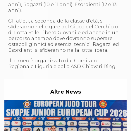
S'istrumpa
anni), Ragazzi (10 e 11 anni), Esordienti (12 e 13
News
anni).
Calendario Attività
Gli atleti, a seconda della classe d’età, si
Difesa Personale MGA
sfideranno nelle gare del Gioco del Cerchio o
La disciplina
di Lotta Stile Libero Giovanile ed anche in un
News
percorso a tempo dove dovranno superare
Merchandising
ostacoli ginnici ed esercizi tecnici. Ragazzi ed
Mappa del sito
Esordienti si sfideranno nella lotta libera.
Cerca
Contatti
Il torneo è organizzato dal Comitato
News
Regionale Liguria e dalla ASD Chiavari Ring.
Cookies Accept
Newsletter
Catalogo formativo
Webinar
Altre News
Corsi Monotematici
Corsi di Specializzazione
Corsi FIJLKAM-FISDIR
Corsi Preparatore Fisico
Edutraining class - Didattica infantile
Corso dirigenti sportivi
Corso Direttore di Gara