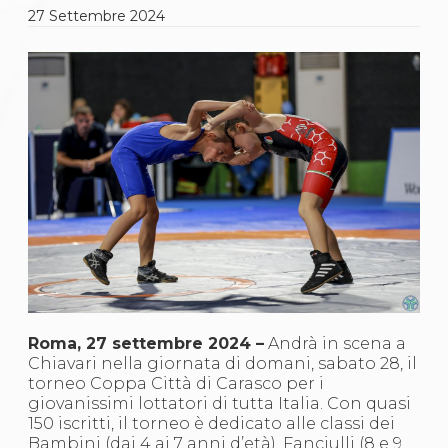
Gare e Risultati
27
Settembre
2024
Albi Federali
Arbitri
Lotta
La disciplina
News
Gare e Risultati
Attività Didattica
Albi Federali
Karate
La disciplina
News
Gare e Risultati
Attività Didattica
Albi Federali
Arti marziali
Aikido
Ju Jitsu
Roma, 27 settembre 2024 –
Andrà in scena a
Sumo
Chiavari nella giornata di domani, sabato 28, il
Capoeira
torneo Coppa Città di Carasco per i
Grappling
giovanissimi lottatori di tutta Italia. Con quasi
BJJ
150 iscritti, il torneo è dedicato alle classi dei
Pancrazio/Pankration
Bambini (dai 4 ai 7 anni d’età), Fanciulli (8 e 9