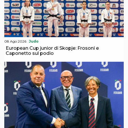
Abilitazioni
Sportello Fiscale
News
Modulistica
FAQ
Quesiti fiscali
Sostenibilità
Documenti
08 Ago 2026
Judo
European Cup junior di Skopje: Frosoni e
Caponetto sul podio