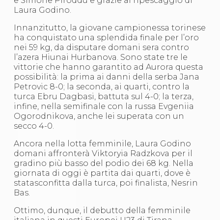
e Simone Piroddu e grazie al ripescaggio di
S'istrumpa
Laura Godino.
News
Calendario Attività
Innanzitutto, la giovane campionessa torinese
Difesa Personale MGA
ha conquistato una splendida finale per l’oro
La disciplina
nei 59 kg, da disputare domani sera contro
News
l’azera Hiunai Hurbanova. Sono state tre le
Merchandising
vittorie che hanno garantito ad Aurora questa
Mappa del sito
possibilità: la prima ai danni della serba Jana
Cerca
Petrovic 8-0; la seconda, ai quarti, contro la
Contatti
turca Ebru Dagbasi, battuta sul 4-0; la terza,
News
infine, nella semifinale con la russa Evgeniia
Cookies Accept
Ogorodnikova, anche lei superata con un
Newsletter
secco 4-0.
Catalogo formativo
Ancora nella lotta femminile, Laura Godino
Webinar
domani affronterà Viktoryia Radzkova per il
Corsi Monotematici
gradino più basso del podio dei 68 kg. Nella
Corsi di Specializzazione
giornata di oggi è partita dai quarti, dove è
Corsi FIJLKAM-FISDIR
statasconfitta dalla turca, poi finalista, Nesrin
Corsi Preparatore Fisico
Bas.
Edutraining class - Didattica infantile
Corso dirigenti sportivi
Ottimo, dunque, il debutto della femminile
Corso Direttore di Gara