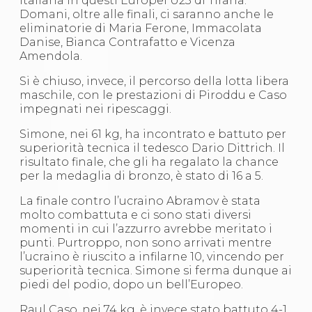
italiana in questi Europei U23 di Tirana.
Abilitazioni
Domani, oltre alle finali, ci saranno anche le
Sportello Fiscale
eliminatorie di Maria Ferone, Immacolata
News
Danise, Bianca Contrafatto e Vicenza
Modulistica
Amendola.
FAQ
Quesiti fiscali
Si è chiuso, invece, il percorso della lotta libera
Sostenibilità
maschile, con le prestazioni di Piroddu e Caso
Documenti
impegnati nei ripescaggi.
Simone, nei 61 kg, ha incontrato e battuto per
superiorità tecnica il tedesco Dario Dittrich. Il
risultato finale, che gli ha regalato la chance
per la medaglia di bronzo, è stato di 16 a 5.
La finale contro l’ucraino Abramov è stata
molto combattuta e ci sono stati diversi
momenti in cui l’azzurro avrebbe meritato i
punti. Purtroppo, non sono arrivati mentre
l’ucraino è riuscito a infilarne 10, vincendo per
superiorità tecnica. Simone si ferma dunque ai
piedi del podio, dopo un bell’Europeo.
Raul Caso, nei 74 kg, è invece stato battuto 4-1