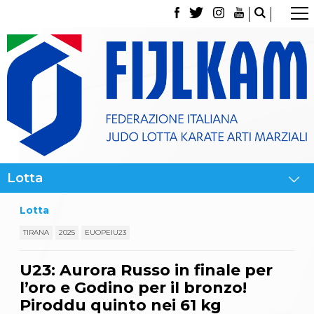
La Federazione
Tesseramento
Contatti
Norme e modulistica Affiliazioni e Tesseramenti
Polizza Assicurativa
Classifica Società Sportive con più di 100 atleti
tesserati
Azzurri
Giustizia Sportiva
Gare e Risultati
Archivio eventi
Dove siamo
Lotta
Media
Partners
TIRANA
2025
EUOPEIU23
Trasparenza
Judo
U23: Aurora Russo in finale per
La disciplina
l’oro e Godino per il bronzo!
News
Attività Didattica
Piroddu quinto nei 61 kg