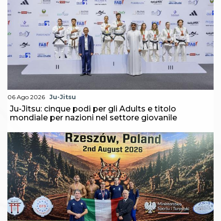
Abilitazioni
Sportello Fiscale
News
Modulistica
FAQ
Quesiti fiscali
Sostenibilità
Documenti
06 Ago 2026
Ju-Jitsu
Ju-Jitsu: cinque podi per gli Adults e titolo
mondiale per nazioni nel settore giovanile