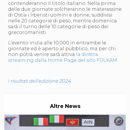
contenderanno il titolo italiano. Nella prima
S'istrumpa
delle due giornate solcheranno le materassine
News
di Ostia i liberisti uomini e donne, suddivisi
Calendario Attività
nelle 20 categorie di peso, mentre domenica
Difesa Personale MGA
sarà il turno delle 10 categorie di peso dei
La disciplina
grecoromanisti.
News
Merchandising
L’evento inizia alle 10:000 in entrambe le
Mappa del sito
giornate ed è aperto al pubblico, ma per chi
Cerca
non potrà venire sarà attiva
la diretta
Contatti
streaming dalla Home Page del sito FIJLKAM.
News
Cookies Accept
Newsletter
Catalogo formativo
I risultati dell'edizione 2024.
Webinar
Corsi Monotematici
Corsi di Specializzazione
Corsi FIJLKAM-FISDIR
Altre News
Corsi Preparatore Fisico
Edutraining class - Didattica infantile
Corso dirigenti sportivi
Corso Direttore di Gara