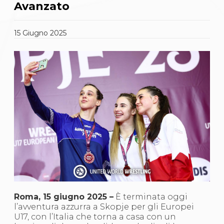
Gare e Risultati
Avanzato
Albi Federali
Arbitri
Lotta
15
Giugno
2025
La disciplina
News
Gare e Risultati
Attività Didattica
Albi Federali
Karate
La disciplina
News
Gare e Risultati
Attività Didattica
Albi Federali
Arti marziali
Aikido
Ju Jitsu
Sumo
Capoeira
Roma, 15 giugno 2025 –
È terminata oggi
Grappling
l’avventura azzurra a Skopje per gli Europei
BJJ
U17, con l’Italia che torna a casa con un
Pancrazio/Pankration