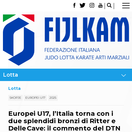
La Federazione
Tesseramento
Contatti
Norme e modulistica Affiliazioni e Tesseramenti
Polizza Assicurativa
Classifica Società Sportive con più di 100 atleti
tesserati
Azzurri
Giustizia Sportiva
Gare e Risultati
Archivio eventi
Dove siamo
Lotta
Media
Partners
SKOPJE
EUROPEI U17
2025
Trasparenza
Judo
Europei U17, l’Italia torna con i
La disciplina
due splendidi bronzi di Ritter e
News
Attività Didattica
Delle Cave: il commento del DTN