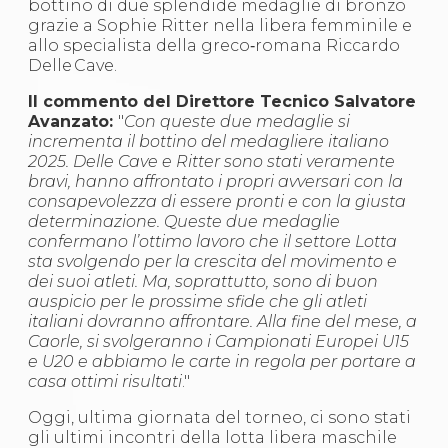
bottino di due splendide medaglie di bronzo
S'istrumpa
grazie a Sophie Ritter nella libera femminile e
News
allo specialista della greco‑romana Riccardo
Calendario Attività
Delle Cave.
Difesa Personale MGA
La disciplina
Il commento del Direttore Tecnico Salvatore
News
Avanzato:
"
Con queste due medaglie si
Merchandising
incrementa il bottino del medagliere italiano
Mappa del sito
2025. Delle Cave e Ritter sono stati veramente
Cerca
bravi, hanno affrontato i propri avversari con la
Contatti
consapevolezza di essere pronti e con la giusta
News
determinazione. Queste due medaglie
Cookies Accept
confermano l’ottimo lavoro che il settore Lotta
Newsletter
sta svolgendo per la crescita del movimento e
Catalogo formativo
dei suoi atleti. Ma, soprattutto, sono di buon
Webinar
auspicio per le prossime sfide che gli atleti
Corsi Monotematici
italiani dovranno affrontare. Alla fine del mese, a
Corsi di Specializzazione
Caorle, si svolgeranno i Campionati Europei U15
Corsi FIJLKAM-FISDIR
e U20 e abbiamo le carte in regola per portare a
Corsi Preparatore Fisico
casa ottimi risultati
."
Edutraining class - Didattica infantile
Corso dirigenti sportivi
Oggi, ultima giornata del torneo, ci sono stati
Corso Direttore di Gara
gli ultimi incontri della lotta libera maschile