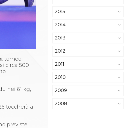
2015
2014
2013
2012
a
, torneo
2011
i circa 500
ito
2010
du nei 61 kg,
2009
2008
 26 toccherà a
ono previste