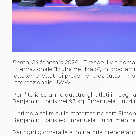
Archivio eventi
Dove siamo
Comitati Regionali
Società
La Federazione
Cerca Società Sportive
Media
Rassegna stampa
Pubblicazioni FIJLKAM
Roma, 24 febbraio 2026 –
Prende il via doman
Libreria FIJLKAM
internazionale “Muhamet Malo”, in programma
Athlon.net
lottatori e lottatrici provenienti da tutto il
Rivista ATHLON
internazionale UWW.
Galleria Fotografica
Video
Per l’Italia saranno quattro gli atleti impegn
Partners
Benjamin Honis nei 97 kg, Emanuela Liuzzi ne
Trasparenza
FIJLKAM trasparente
Il primo a salire sulle materassine sarà Simo
Amministrazione
Benjamin Honis ed Emanuela Liuzzi, mentre sa
Avvisi
Gare d’Appalto
Per ogni giornata le eliminatorie prenderanno 