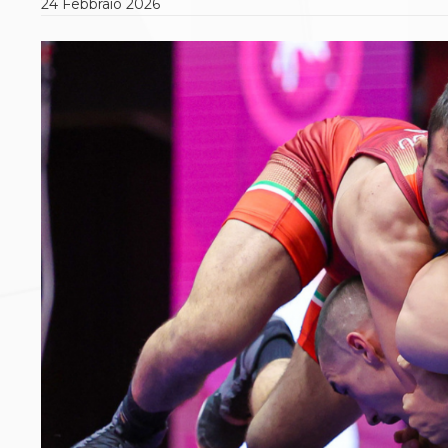
24
Febbraio
2026
Polizza Assicurativa
Classifica Società Sportive con più di 100 atleti
tesserati
Azzurri
Giustizia Sportiva
Protocollo udienze in videoconferenza
Documenti e Modulistica
Contatti
Provvedimenti in corso
Sentenze Giudice Sportivo
Sentenze Tribunale Federale
Sentenze Corte Sportiva e Federale di Appello
Sentenze di 1° Grado
Sentenze CAF
Sentenze Tribunale Nazionale Arbitrato per lo
Sport
Dispositivi Tribunale Federale
Dispositivi Corte Sportiva e Federale di Appello
Spese per l’accesso alla Giustizia
Gare e Risultati