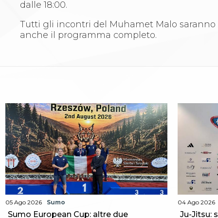
Whistleblowing
dalle 18:00.
Judo
La disciplina
Tutti gli incontri del Muhamet Malo saranno 
News
anche il programma completo.
Attività Didattica
Gare e Risultati
Albi Federali
Arbitri
Lotta
La disciplina
News
Gare e Risultati
Attività Didattica
Albi Federali
Karate
La disciplina
News
Gare e Risultati
Attività Didattica
05 Ago 2026
Sumo
04 Ago 2026
Albi Federali
Sumo European Cup: altre due
Ju-Jitsu: 
Arti marziali