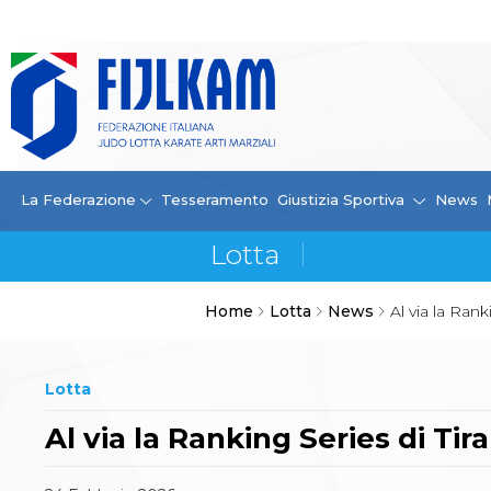
La Federazione
La FIJLKAM
Organigramma
Storia
Campioni di tutti i tempi
News
La Federazione
Tesseramento
Giustizia Sportiva
News
Carte Federali
Comunicazioni Federali
Convenzioni
Centro Olimpico
Home
Lotta
News
Al via la Rank
Tecnici
Contatti
Safeguarding Policy
Lotta
Ufficiali di Gara
Antidoping e tutela sanitaria
Al via la Ranking Series di Tira
Tesseramento
Contatti
Norme e modulistica Affiliazioni e Tesseramenti