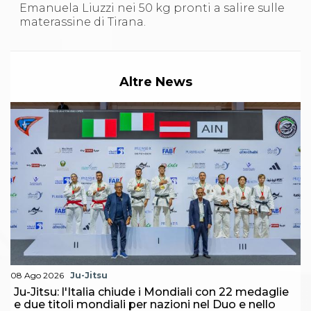
Abilitazioni
Emanuela Liuzzi nei 50 kg pronti a salire sulle
Sportello Fiscale
materassine di Tirana.
News
Modulistica
FAQ
Quesiti fiscali
Altre News
Sostenibilità
Documenti
08 Ago 2026
Ju-Jitsu
Ju-Jitsu: l'Italia chiude i Mondiali con 22 medaglie
e due titoli mondiali per nazioni nel Duo e nello