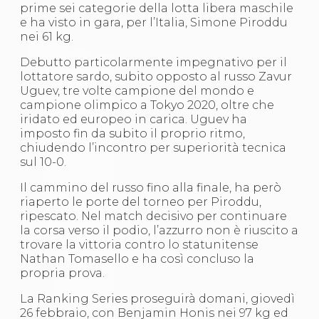
prime sei categorie della lotta libera maschile
S'istrumpa
e ha visto in gara, per l’Italia, Simone Piroddu
News
nei 61 kg.
Calendario Attività
Difesa Personale MGA
Debutto particolarmente impegnativo per il
La disciplina
lottatore sardo, subito opposto al russo Zavur
News
Uguev, tre volte campione del mondo e
Merchandising
campione olimpico a Tokyo 2020, oltre che
Mappa del sito
iridato ed europeo in carica. Uguev ha
Cerca
imposto fin da subito il proprio ritmo,
Contatti
chiudendo l’incontro per superiorità tecnica
News
sul 10-0.
Cookies Accept
Newsletter
Il cammino del russo fino alla finale, ha però
Catalogo formativo
riaperto le porte del torneo per Piroddu,
Webinar
ripescato. Nel match decisivo per continuare
Corsi Monotematici
la corsa verso il podio, l’azzurro non è riuscito a
Corsi di Specializzazione
trovare la vittoria contro lo statunitense
Corsi FIJLKAM-FISDIR
Nathan Tomasello e ha così concluso la
Corsi Preparatore Fisico
propria prova.
Edutraining class - Didattica infantile
Corso dirigenti sportivi
La Ranking Series proseguirà domani, giovedì
Corso Direttore di Gara
26 febbraio, con Benjamin Honis nei 97 kg ed