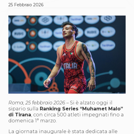
Gare e Risultati
25
Febbraio
2026
Albi Federali
Arbitri
Lotta
La disciplina
News
Gare e Risultati
Attività Didattica
Albi Federali
Karate
La disciplina
News
Gare e Risultati
Attività Didattica
Albi Federali
Arti marziali
Aikido
Ju Jitsu
Roma, 25 febbraio 2026 –
Si è alzato oggi il
Sumo
sipario sulla
Ranking Series “Muhamet Malo”
Capoeira
di Tirana
, con circa 500 atleti impegnati fino a
Grappling
domenica 1° marzo.
BJJ
La giornata inaugurale è stata dedicata alle
Pancrazio/Pankration