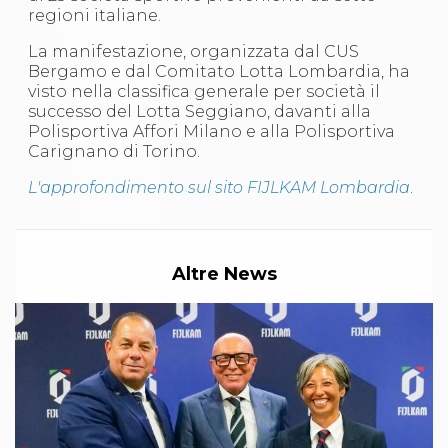
S'istrumpa
regioni italiane.
News
La manifestazione, organizzata dal CUS
Calendario Attività
Bergamo e dal Comitato Lotta Lombardia, ha
Difesa Personale MGA
visto nella classifica generale per società il
La disciplina
successo del Lotta Seggiano, davanti alla
News
Polisportiva Affori Milano e alla Polisportiva
Merchandising
Carignano di Torino.
Mappa del sito
Cerca
L'approfondimento sul sito FIJLKAM Lombardia
.
Contatti
News
Cookies Accept
Newsletter
Altre News
Catalogo formativo
Webinar
Corsi Monotematici
Corsi di Specializzazione
Corsi FIJLKAM-FISDIR
Corsi Preparatore Fisico
Edutraining class - Didattica infantile
Corso dirigenti sportivi
Corso Direttore di Gara