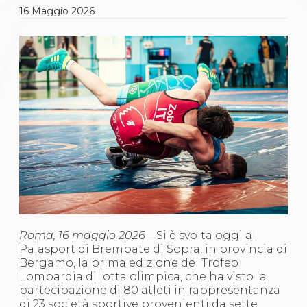
Gare e Risultati
16
Maggio
2026
Albi Federali
Arbitri
Lotta
La disciplina
News
Gare e Risultati
Attività Didattica
Albi Federali
Karate
La disciplina
News
Gare e Risultati
Attività Didattica
Albi Federali
Arti marziali
Aikido
Ju Jitsu
Roma, 16 maggio 2026 –
Si è svolta oggi al
Sumo
Palasport di Brembate di Sopra, in provincia di
Capoeira
Bergamo, la prima edizione del Trofeo
Grappling
Lombardia di lotta olimpica, che ha visto la
BJJ
partecipazione di 80 atleti in rappresentanza
Pancrazio/Pankration
di 23 società sportive provenienti da sette