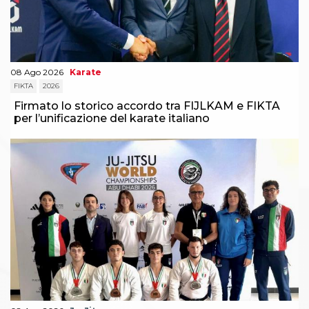
Abilitazioni
Sportello Fiscale
News
Modulistica
FAQ
Quesiti fiscali
08 Ago 2026
Karate
Sostenibilità
FIKTA
2026
Documenti
Firmato lo storico accordo tra FIJLKAM e FIKTA
per l’unificazione del karate italiano