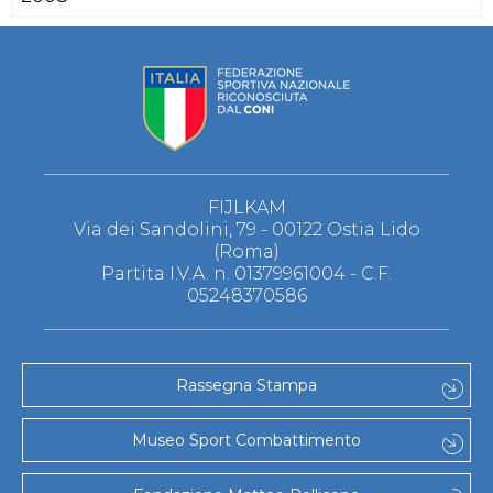
FIJLKAM
Via dei Sandolini, 79 - 00122 Ostia Lido
(Roma)
Partita I.V.A. n. 01379961004 - C.F.
05248370586
Rassegna Stampa
Museo Sport Combattimento