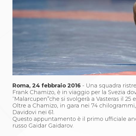
Archivio eventi
Dove siamo
Comitati Regionali
Società
La Federazione
Cerca Società Sportive
Media
Rassegna stampa
Pubblicazioni FIJLKAM
Libreria FIJLKAM
Athlon.net
Rivista ATHLON
Galleria Fotografica
Roma, 24 febbraio 2016
- Una squadra ristr
Video
Frank Chamizo, è in viaggio per la Svezia dov
Partners
“Malarcupen”che si svolgerà a Vasteras il 25 e
Trasparenza
Oltre a Chamizo, in gara nei 74 chilogramm
FIJLKAM trasparente
Davidovi nei 61.
Amministrazione
Questo appuntamento è il primo ufficiale anche
Avvisi
russo Gaidar Gaidarov.
Gare d’Appalto