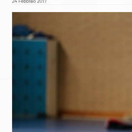
24
Febbraio
2017
Polizza Assicurativa
Classifica Società Sportive con più di 100 atleti
tesserati
Azzurri
Giustizia Sportiva
Protocollo udienze in videoconferenza
Documenti e Modulistica
Contatti
Provvedimenti in corso
Sentenze Giudice Sportivo
Sentenze Tribunale Federale
Sentenze Corte Sportiva e Federale di Appello
Sentenze di 1° Grado
Sentenze CAF
Sentenze Tribunale Nazionale Arbitrato per lo
Sport
Dispositivi Tribunale Federale
Dispositivi Corte Sportiva e Federale di Appello
Spese per l’accesso alla Giustizia
Gare e Risultati