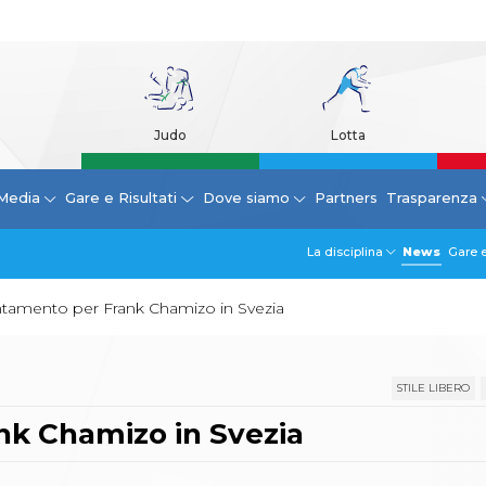
Judo
Lotta
Media
Gare e Risultati
Dove siamo
Partners
Trasparenza
La disciplina
News
Gare e
tamento per Frank Chamizo in Svezia
STILE LIBERO
k Chamizo in Svezia