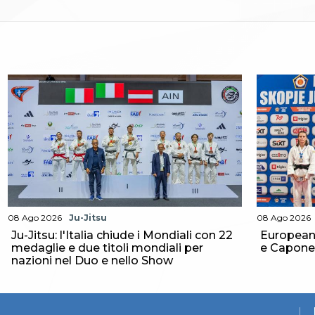
Whistleblowing
Judo
La disciplina
News
Attività Didattica
Gare e Risultati
Albi Federali
Arbitri
Lotta
La disciplina
News
Gare e Risultati
Attività Didattica
Albi Federali
08 Ago 2026
Ju-Jitsu
08 Ago 2026
Karate
La disciplina
Ju-Jitsu: l'Italia chiude i Mondiali con 22
European 
medaglie e due titoli mondiali per
e Capone
News
nazioni nel Duo e nello Show
Gare e Risultati
Attività Didattica
Albi Federali
Arti marziali