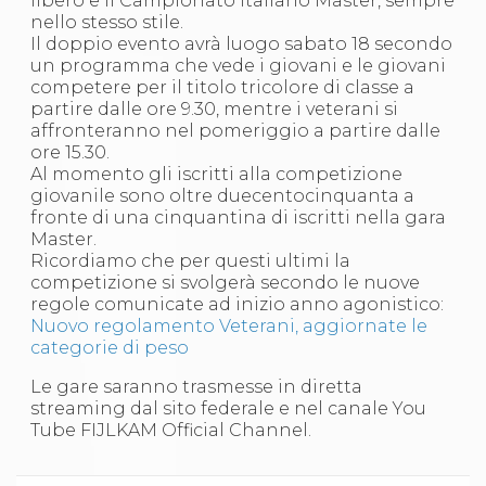
libero e il Campionato Italiano Master, sempre
S'istrumpa
nello stesso stile.
News
Il doppio evento avrà luogo sabato 18 secondo
Calendario Attività
un programma che vede i giovani e le giovani
Difesa Personale MGA
competere per il titolo tricolore di classe a
La disciplina
partire dalle ore 9.30, mentre i veterani si
News
affronteranno nel pomeriggio a partire dalle
Merchandising
ore 15.30.
Mappa del sito
Al momento gli iscritti alla competizione
Cerca
giovanile sono oltre duecentocinquanta a
Contatti
fronte di una cinquantina di iscritti nella gara
News
Master.
Cookies Accept
Ricordiamo che per questi ultimi la
Newsletter
competizione si svolgerà secondo le nuove
Catalogo formativo
regole comunicate ad inizio anno agonistico:
Webinar
Nuovo regolamento Veterani, aggiornate le
Corsi Monotematici
categorie di peso
Corsi di Specializzazione
Corsi FIJLKAM-FISDIR
Le gare saranno trasmesse in diretta
Corsi Preparatore Fisico
streaming dal sito federale e nel canale You
Edutraining class - Didattica infantile
Tube FIJLKAM Official Channel.
Corso dirigenti sportivi
Corso Direttore di Gara