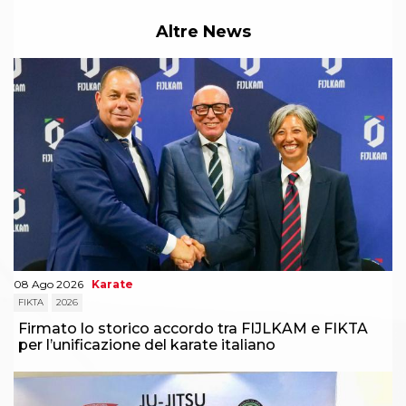
Abilitazioni
Sportello Fiscale
Altre News
News
Modulistica
FAQ
Quesiti fiscali
Sostenibilità
Documenti
08 Ago 2026
Karate
FIKTA
2026
Firmato lo storico accordo tra FIJLKAM e FIKTA
per l’unificazione del karate italiano