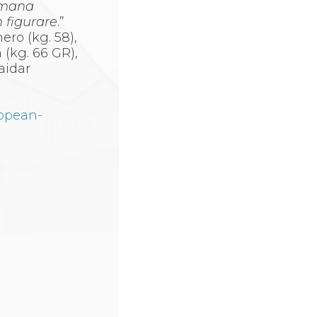
romana
 figurare
.”
ero (kg. 58),
 (kg. 66 GR),
aidar
ropean-