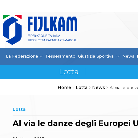
La Federazione
La FIJLKAM
Organigramma
Storia
Campioni di tutti i tempi
News
La Federazione
Tesseramento
Giustizia Sportiva
News
Carte Federali
Comunicazioni Federali
Convenzioni
Centro Olimpico
Home
Lotta
News
Al via le dan
Tecnici
Contatti
Safeguarding Policy
Lotta
Ufficiali di Gara
Antidoping e tutela sanitaria
Al via le danze degli Europei 
Tesseramento
Contatti
Norme e modulistica Affiliazioni e Tesseramenti