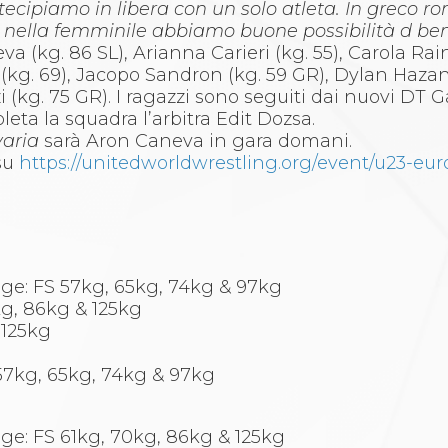
ecipiamo in libera con un solo atleta. In greco 
nella femminile abbiamo buone possibilità d ben
(kg. 86 SL), Arianna Carieri (kg. 55), Carola Rain
(kg. 69), Jacopo Sandron (kg. 59 GR), Dylan Hazan
 (kg. 75 GR). I ragazzi sono seguiti dai nuovi DT G
eta la squadra l’arbitra Edit Dozsa.
aria
sarà Aron Caneva in gara domani.
 su
https://unitedworldwrestling.org/event/u23-eu
age: FS 57kg, 65kg, 74kg & 97kg
0kg, 86kg & 125kg
 125kg
 57kg, 65kg, 74kg & 97kg
ge: FS 61kg, 70kg, 86kg & 125kg