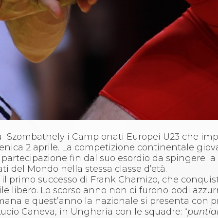
 a Szombathely i Campionati Europei U23 che im
nica 2 aprile. La competizione continentale giova
i partecipazione fin dal suo esordio da spingere 
i del Mondo nella stessa classe d’età.
ia il primo successo di Frank Chamizo, che conquis
e libero. Lo scorso anno non ci furono podi azzur
omana e quest’anno la nazionale si presenta con p
ucio Caneva, in Ungheria con le squadre: “
punti