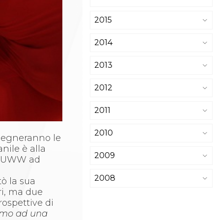
2015
2014
2013
2012
2011
2010
pegneranno le
nile è alla
2009
la UWW ad
2008
tò la sua
ri, ma due
rospettive di
amo ad una