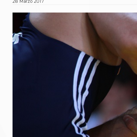
28
Marzo
2017
Polizza Assicurativa
Classifica Società Sportive con più di 100 atleti
tesserati
Azzurri
Giustizia Sportiva
Protocollo udienze in videoconferenza
Documenti e Modulistica
Contatti
Provvedimenti in corso
Sentenze Giudice Sportivo
Sentenze Tribunale Federale
Sentenze Corte Sportiva e Federale di Appello
Sentenze di 1° Grado
Sentenze CAF
Sentenze Tribunale Nazionale Arbitrato per lo
Sport
Dispositivi Tribunale Federale
Dispositivi Corte Sportiva e Federale di Appello
Spese per l’accesso alla Giustizia
Gare e Risultati