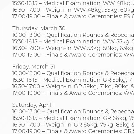
15:30-16:15 – Medical Examination: WW 48kg,
Aikido
16:30-17:00 – Weigh-In: WW 48kg, 55kg, 60k
Ju Jitsu
17:00-19:00 – Finals & Award Ceremonies: FS 
Sumo
Capoeira
Thursday, March 30
Grappling
10:00-13:00 – Qualification Rounds & Repec
BJJ
15:30-16:15 – Medical Examination: WW 53kg,
Pancrazio/Pankration
16:30-17:00 – Weigh-In: WW 53kg, 58kg, 63kg
S'istrumpa
17:00-19:00 – Finals & Award Ceremonies: W
News
Calendario Attività
Friday, March 31
Difesa Personale MGA
10:00-13:00 – Qualification Rounds & Repec
La disciplina
15:30-16:15 – Medical Examination: GR 59kg, 
News
16:30-17:00 – Weigh-In: GR 59kg, 71kg, 80kg 
Merchandising
17:00-19:00 – Finals & Award Ceremonies: W
Mappa del sito
Cerca
Saturday, April 1
Contatti
10:00-13:00 – Qualification Rounds & Repech
News
15:30-16:15 – Medical Examination: GR 66kg, 
Cookies Accept
16:30-17:00 – Weigh-In: GR 66kg, 75kg, 85kg 
Newsletter
17:00-19:00 – Finals & Award Ceremonies: GR