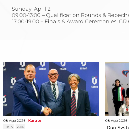
Catalogo formativo
Sunday, April 2
Webinar
09:00-13:00 – Qualification Rounds & Repech
Corsi Monotematici
17:00-19:00 – Finals & Award Ceremonies: GR
Corsi di Specializzazione
Corsi FIJLKAM-FISDIR
Corsi Preparatore Fisico
Edutraining class - Didattica infantile
Corso dirigenti sportivi
Corso Direttore di Gara
Abilitazioni
Sportello Fiscale
News
Modulistica
FAQ
Quesiti fiscali
Sostenibilità
Documenti
08 Ago 2026
Karate
08 Ago 2026
FIKTA
2026
Duo Syste