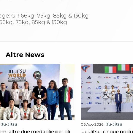
age: GR 66kg, 75kg, 85kg & 130kg
 66kg, 75kg, 85kg & 130kg
Altre News
Ju-Jitsu
06 Ago 2026
Ju-Jitsu
m: altre due medaglie per gli
Ju-Jitsu: cinque podi 