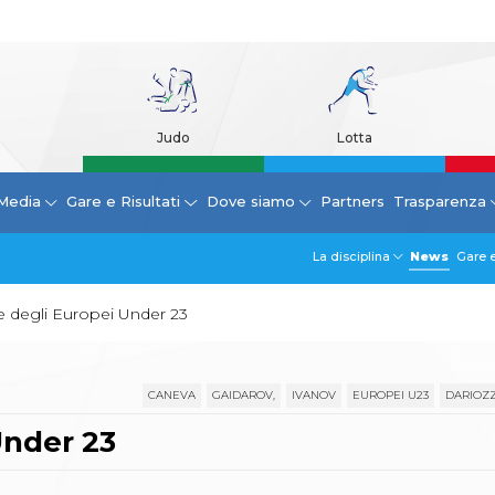
Judo
Lotta
Media
Gare e Risultati
Dove siamo
Partners
Trasparenza
La disciplina
News
Gare e
ze degli Europei Under 23
CANEVA
GAIDAROV,
IVANOV
EUROPEI U23
DARIOZZ
Under 23