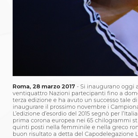
Archivio eventi
Dove siamo
Comitati Regionali
Società
La Federazione
Cerca Società Sportive
Media
Rassegna stampa
Pubblicazioni FIJLKAM
Libreria FIJLKAM
Athlon.net
Rivista ATHLON
Galleria Fotografica
Roma, 28 marzo 2017
- Si inaugurano oggi
Video
ventiquattro Nazioni partecipanti fino a dome
Partners
terza edizione e ha avuto un successo tale d
Trasparenza
inaugurare il prossimo novembre i Campionat
FIJLKAM trasparente
L’edizione d’esordio del 2015 segnò per l’Ital
Amministrazione
prima corona europea nei 65 chilogrammi stil
Avvisi
quinti posti nella femminile e nella greco r
Gare d’Appalto
buon risultato a detta del Capodelegazione L