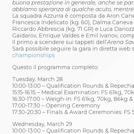
Whistleblowing
buona prestazione in generale, anche se part
Judo
abbiamo speranza di qualche acuto, mentre 
La disciplina
La squadra Azzurra è composta da Aron Caneva 
News
Francesca Indelicato (kg. 60), Dalma Caneva 
Attività Didattica
Riccardo Abbrescia (kg. 71 GR) e Luca Dariozzi
Gare e Risultati
Gaidarov, Enrique Valdes e Emil Ivanov, compl
Albi Federali
Il primo a scendere sui tappeti dell’
Arena Sav
Arbitri
Sarà possibile seguire la gara in diretta web
Lotta
championships
La disciplina
News
Questo il programma completo:
Gare e Risultati
Tuesday, March 28
Attività Didattica
10:00-13:00 – Qualification Rounds & Repech
Albi Federali
15:15-16:15 – Medical Examination: FS 61kg, 7
Karate
16:30-17:00 – Weigh-In: FS 61kg, 70kg, 86kg &
La disciplina
17:00-17:30 – Opening Ceremony
News
17:30-20:30 – Finals & Award Ceremonies: FS
Gare e Risultati
Attività Didattica
Wednesday, March 29
Albi Federali
10:00-13:00 – Qualification Rounds & Repecha
Arti marziali