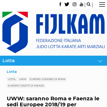
La Federazione
Tesseramento
Contatti
Norme e modulistica Affiliazioni e Tesseramenti
Polizza Assicurativa
Classifica Società Sportive con più di 100 atleti
tesserati
Azzurri
Giustizia Sportiva
Gare e Risultati
Archivio eventi
Dove siamo
Lotta
Media
Partners
LOTTA,
UWW
EUROPEI JUNIORES DI ROMA
Trasparenza
EUROPEI CADETTI DI FAENZA
Judo
La disciplina
UWW: saranno Roma e Faenza le
News
Attività Didattica
sedi Europee 2018/19 per