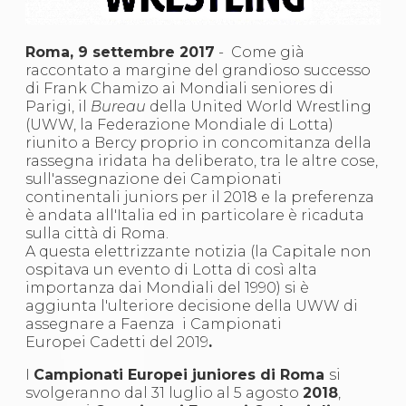
S'istrumpa
News
Calendario Attività
Roma, 9 settembre 2017
- Come già
Difesa Personale MGA
raccontato a margine del grandioso successo
La disciplina
di Frank Chamizo ai Mondiali seniores di
News
Parigi, il
Bureau
della United World Wrestling
Merchandising
(UWW, la Federazione Mondiale di Lotta)
Mappa del sito
riunito a Bercy proprio in concomitanza della
Cerca
rassegna iridata ha deliberato, tra le altre cose,
Contatti
sull'assegnazione dei Campionati
News
continentali juniors per il 2018 e la preferenza
Cookies Accept
è andata all'Italia ed in particolare è ricaduta
Newsletter
sulla città di Roma.
Catalogo formativo
A questa elettrizzante notizia (la Capitale non
Webinar
ospitava un evento di Lotta di così alta
Corsi Monotematici
importanza dai Mondiali del 1990) si è
Corsi di Specializzazione
aggiunta l'ulteriore decisione della UWW di
Corsi FIJLKAM-FISDIR
assegnare a Faenza i Campionati
Corsi Preparatore Fisico
Europei Cadetti del 2019
.
Edutraining class - Didattica infantile
I
Campionati Europei juniores di Roma
si
Corso dirigenti sportivi
svolgeranno dal 31 luglio al 5 agosto
2018
,
Corso Direttore di Gara