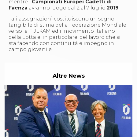
mentre i
Campionati Europei Cadetti
di
Abilitazioni
Faenza
avranno luogo dal 2 al 7 luglio
2019
.
Sportello Fiscale
News
Tali assegnazioni costituiscono un segno
Modulistica
tangibile di stima della Federazione Mondiale
FAQ
verso la FIJLKAM ed il movimento Italiano
Quesiti fiscali
della Lotta e, in particolare, del lavoro che si
Sostenibilità
sta facendo con continuità e impegno in
Documenti
campo giovanile.
Altre News