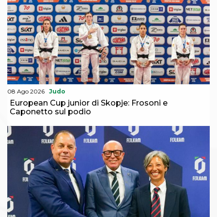
Abilitazioni
Sportello Fiscale
News
Modulistica
FAQ
Quesiti fiscali
Sostenibilità
Documenti
08 Ago 2026
Judo
European Cup junior di Skopje: Frosoni e
Caponetto sul podio