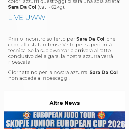
colori azzurri quest'oggi ci sarà una sola atleta:
S'istrumpa
Sara Da Col
(cat. - 62kg).
News
Calendario Attività
LIVE UWW
Difesa Personale MGA
La disciplina
News
Merchandising
Primo incontro sofferto per
Sara Da Col
, che
Mappa del sito
cede alla statunitense Velte per superiorità
Cerca
tecnica. Se la sua avversaria arriverà all'atto
Contatti
conclusivo della gara, la nostra azzurra verrà
News
ripescata.
Cookies Accept
Giornata no per la nostra azzurra,
Sara Da Col
Newsletter
non accede ai ripescaggi.
Catalogo formativo
Webinar
Corsi Monotematici
Corsi di Specializzazione
Corsi FIJLKAM-FISDIR
Altre News
Corsi Preparatore Fisico
Edutraining class - Didattica infantile
Corso dirigenti sportivi
Corso Direttore di Gara