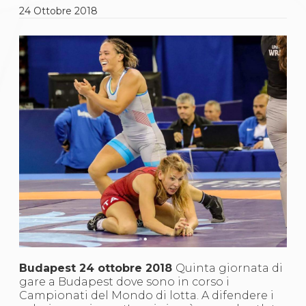
Gare e Risultati
24
Ottobre
2018
Albi Federali
Arbitri
Lotta
La disciplina
News
Gare e Risultati
Attività Didattica
Albi Federali
Karate
La disciplina
News
Gare e Risultati
Attività Didattica
Albi Federali
Arti marziali
Aikido
Ju Jitsu
Sumo
Capoeira
Budapest 24 ottobre 2018
Quinta giornata di
Grappling
gare a Budapest dove sono in corso i
BJJ
Campionati del Mondo di lotta. A difendere i
Pancrazio/Pankration