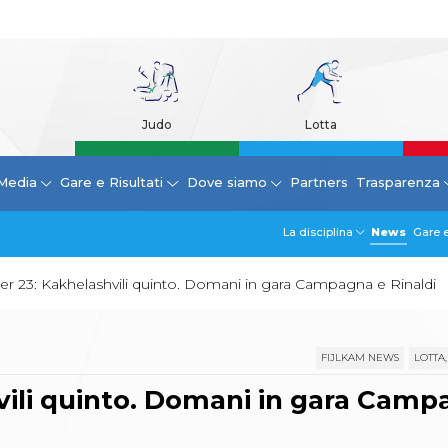
Judo
Lotta
Media
Gare e Risultati
Dove siamo
Partners
Trasparenza
La disciplina
News
Gare e
er 23: Kakhelashvili quinto. Domani in gara Campagna e Rinaldi
FIJLKAM NEWS
LOTTA,
vili quinto. Domani in gara Camp