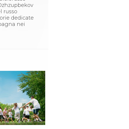
r Dzhzupbekov
l russo
gorie dedicate
mpagna nei