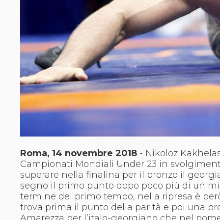
Archivio eventi
Dove siamo
Comitati Regionali
Società
La Federazione
Cerca Società Sportive
Media
Rassegna stampa
Pubblicazioni FIJLKAM
Libreria FIJLKAM
Athlon.net
Rivista ATHLON
Galleria Fotografica
Video
Roma, 14 novembre 2018
-
Nikoloz Kakhelash
Partners
Campionati Mondiali Under 23 in svolgimento 
Trasparenza
superare nella finalina per il bronzo il georg
FIJLKAM trasparente
segno il primo punto dopo poco più di un mi
Amministrazione
termine del primo tempo, nella ripresa è però
Avvisi
trova prima il punto della parità e poi una p
Gare d’Appalto
Amarezza per l’italo-georgiano che nel pomer