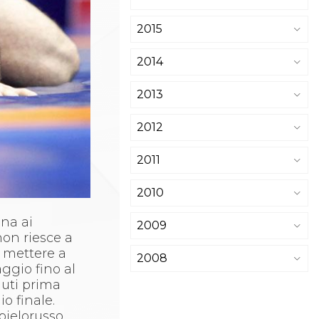
2015
2014
2013
2012
2011
2010
ana ai
2009
non riesce a
a mettere a
2008
ggio fino al
nuti prima
o finale.
bielorusso