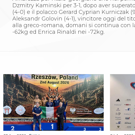
Whistleblowing
Dzmitry Kaminski per 3-1, dopo aver superato
Judo
(4-0) e il polacco Gerard Cyprian Kurniczak (9
La disciplina
Aleksandr Golovin (4-1), vincitore oggi del ti
News
alla greco-romana, domani si continua con 
Attività Didattica
-62kg ed Enrica Rinaldi nei -72kg.
Gare e Risultati
Albi Federali
Arbitri
Lotta
La disciplina
News
Gare e Risultati
Attività Didattica
Albi Federali
Karate
La disciplina
News
Gare e Risultati
Attività Didattica
Albi Federali
Arti marziali