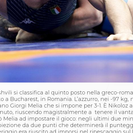
vili si classifica al quinto posto nella greco-rom
a Bucharest, in Romania. L’azzurro, nei -97 kg, 
iano Giorgi Melia che si impone per 3-1. È Nikoloz 
nuto, riuscendo magistralmente a tenere il vanta
 Melia ad impostare il gioco: negli ultimi due mi
roiezione da due punti che determinerà il punteggi
iggio era riuscito ad imporsi nel ripescaggio sul 