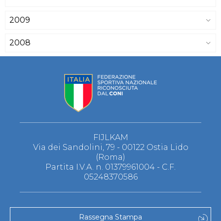
2009
2008
FIJLKAM
Via dei Sandolini, 79 - 00122 Ostia Lido
(Roma)
Partita I.V.A. n. 01379961004 - C.F.
05248370586
Rassegna Stampa