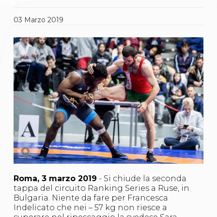
Gare e Risultati
Albi Federali
Arbitri
03
Marzo
2019
Lotta
La disciplina
News
Gare e Risultati
Attività Didattica
Albi Federali
Karate
La disciplina
News
Gare e Risultati
Attività Didattica
Albi Federali
Arti marziali
Aikido
Ju Jitsu
Sumo
Roma, 3 marzo 2019
- Si chiude la seconda
Capoeira
tappa del circuito Ranking Series a Ruse, in
Grappling
Bulgaria. Niente da fare per Francesca
BJJ
Indelicato che nei – 57 kg non riesce a
Pancrazio/Pankration