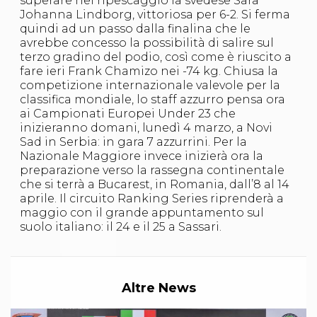
superare nel ripescaggio la svedese Sara
S'istrumpa
Johanna Lindborg, vittoriosa per 6-2. Si ferma
News
quindi ad un passo dalla finalina che le
Calendario Attività
avrebbe concesso la possibilità di salire sul
Difesa Personale MGA
terzo gradino del podio, così come è riuscito a
La disciplina
fare ieri Frank Chamizo nei -74 kg. Chiusa la
News
competizione internazionale valevole per la
Merchandising
classifica mondiale, lo staff azzurro pensa ora
Mappa del sito
ai Campionati Europei Under 23 che
Cerca
inizieranno domani, lunedì 4 marzo, a
Novi
Contatti
Sad in Serbia: in gara 7 azzurrini. Per la
News
Nazionale Maggiore invece inizierà ora la
Cookies Accept
preparazione verso la rassegna continentale
Newsletter
che si terrà a Bucarest, in Romania, dall’8 al 14
Catalogo formativo
aprile. Il circuito Ranking Series riprenderà a
Webinar
maggio con il grande appuntamento sul
Corsi Monotematici
suolo italiano: il 24 e il 25 a Sassari.
Corsi di Specializzazione
Corsi FIJLKAM-FISDIR
Corsi Preparatore Fisico
Edutraining class - Didattica infantile
Altre News
Corso dirigenti sportivi
Corso Direttore di Gara