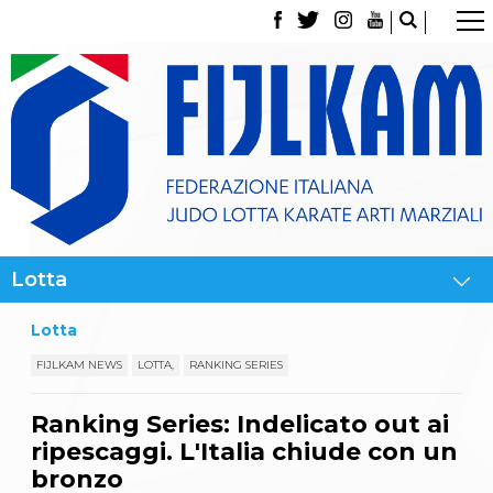
La Federazione
Tesseramento
Contatti
Norme e modulistica Affiliazioni e Tesseramenti
Polizza Assicurativa
Classifica Società Sportive con più di 100 atleti
tesserati
Azzurri
Giustizia Sportiva
Gare e Risultati
Archivio eventi
Dove siamo
Lotta
Media
Partners
FIJLKAM NEWS
LOTTA,
RANKING SERIES
Trasparenza
Judo
Ranking Series: Indelicato out ai
La disciplina
ripescaggi. L'Italia chiude con un
News
Attività Didattica
bronzo