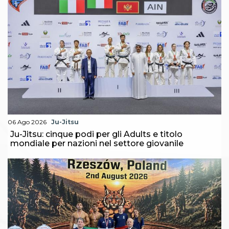
Abilitazioni
Sportello Fiscale
News
Modulistica
FAQ
Quesiti fiscali
Sostenibilità
Documenti
06 Ago 2026
Ju-Jitsu
Ju-Jitsu: cinque podi per gli Adults e titolo
mondiale per nazioni nel settore giovanile