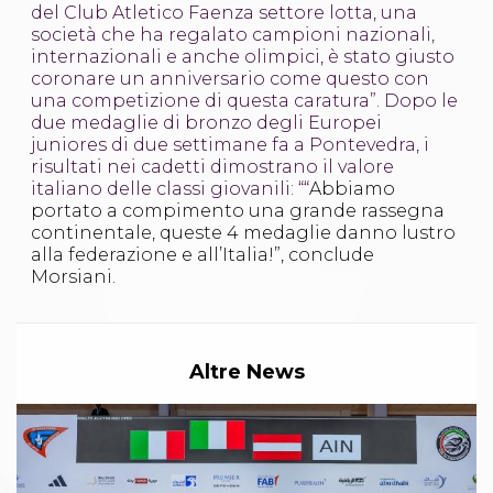
Abilitazioni
del Club Atletico Faenza settore lotta, una
Sportello Fiscale
società che ha regalato campioni nazionali,
News
internazionali e anche olimpici, è stato giusto
Modulistica
coronare un anniversario come questo con
FAQ
una competizione di questa caratura”. Dopo le
Quesiti fiscali
due medaglie di bronzo degli Europei
Sostenibilità
juniores di due settimane fa a Pontevedra, i
Documenti
risultati nei cadetti dimostrano il valore
italiano delle classi giovanili: ““
Abbiamo
portato a compimento una grande rassegna
continentale, queste 4 medaglie danno lustro
alla federazione e all’Italia!”, conclude
Morsiani.
Altre News