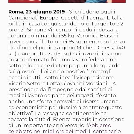
S'istrumpa
News
Roma, 23 giugno 2019
- Si chiudono oggi i
Calendario Attività
Campionati Europei Cadetti di Faenza. L’Italia
Difesa Personale MGA
brilla in casa conquistando 1 oro, 1 argento e 2
La disciplina
bronzi. Simone Vincenzo Piroddu indossa la
News
corona dominando i 55 kg, Veronica Braschi
Merchandising
invece sfiora il titolo nei 65 kg, mentre sul terzo
Mappa del sito
gradino del podio salgono Michela Chessa (40
Cerca
kg) e Aurora Russo (61 kg). Gli azzurrini hanno
Contatti
così confermato l’ottimo lavoro federale nel
News
settore lotta che da tempo punta lo sguardo
Cookies Accept
sui giovani: “Il bilancio positivo è sotto gli
Newsletter
occhi di tutti – sottolinea il Vicepresidente
Catalogo formativo
Vicario Settore Lotta Giovanni Morsiani -. A
Webinar
prescindere dall’impegno e dai sacrifici di
Corsi Monotematici
mesi di lavoro da parte dei ragazzi, c’è stato
Corsi di Specializzazione
anche uno sforzo notevole di risorse umane
Corsi FIJLKAM-FISDIR
ed economiche per riuscire a centrare questo
Corsi Preparatore Fisico
obiettivo”. La rassegna continentale ha
Edutraining class - Didattica infantile
toccato la città di Faenza proprio in occasione
Corso dirigenti sportivi
di un importante anniversario: “
Abbiamo
Corso Direttore di Gara
celebrato nel migliore dei modi il centenario