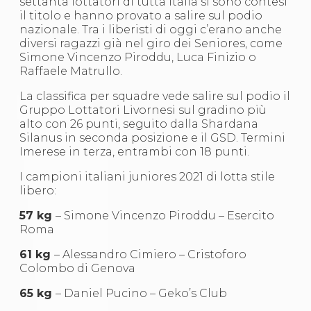
settanta lottatori di tutta Italia si sono contesi
S'istrumpa
il titolo e hanno provato a salire sul podio
News
nazionale. Tra i liberisti di oggi c’erano anche
Calendario Attività
diversi ragazzi già nel giro dei Seniores, come
Difesa Personale MGA
Simone Vincenzo Piroddu, Luca Finizio o
La disciplina
Raffaele Matrullo.
News
Merchandising
La classifica per squadre vede salire sul podio il
Mappa del sito
Gruppo Lottatori Livornesi sul gradino più
Cerca
alto con 26 punti, seguito dalla Shardana
Contatti
Silanus in seconda posizione e il GSD. Termini
News
Imerese in terza, entrambi con 18 punti.
Cookies Accept
Newsletter
I campioni italiani juniores 2021 di lotta stile
Catalogo formativo
libero:
Webinar
57 kg
– Simone Vincenzo Piroddu – Esercito
Corsi Monotematici
Roma
Corsi di Specializzazione
Corsi FIJLKAM-FISDIR
61 kg
– Alessandro Cimiero – Cristoforo
Corsi Preparatore Fisico
Colombo di Genova
Edutraining class - Didattica infantile
Corso dirigenti sportivi
65 kg
– Daniel Pucino – Geko’s Club
Corso Direttore di Gara