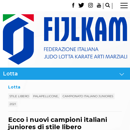
La Federazione
Tesseramento
Contatti
Norme e modulistica Affiliazioni e Tesseramenti
Polizza Assicurativa
Classifica Società Sportive con più di 100 atleti
tesserati
Azzurri
Giustizia Sportiva
Gare e Risultati
Archivio eventi
Dove siamo
Lotta
Media
Partners
STILE LIBERO
PALAPELLICONE,
CAMPIONATO ITALIANO JUNIORES
Trasparenza
2021
Judo
La disciplina
Ecco i nuovi campioni italiani
News
Attività Didattica
juniores di stile libero