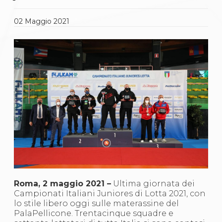
Gare e Risultati
Albi Federali
Arbitri
02
Maggio
2021
Lotta
La disciplina
News
Gare e Risultati
Attività Didattica
Albi Federali
Karate
La disciplina
News
Gare e Risultati
Attività Didattica
Albi Federali
Arti marziali
Aikido
Ju Jitsu
Sumo
Roma, 2 maggio 2021 –
Ultima giornata dei
Capoeira
Campionati Italiani Juniores di Lotta 2021, con
Grappling
lo stile libero oggi sulle materassine del
BJJ
PalaPellicone. Trentacinque squadre e
Pancrazio/Pankration