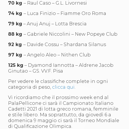
Abilitazioni
70 kg
– Raul Caso – G.L. Livornesi
Sportello Fiscale
News
74 kg
– Luca Finizio – Fiamme Oro Roma
Modulistica
79 kg
– Anuj Anuj – Lotta Brescia
FAQ
Quesiti fiscali
88 kg
– Gabriele Niccolini – New Popeye Club
Sostenibilità
Documenti
92 kg
– Davide Cossu – Shardana Silanus
97 kg
– Angelo Aleo – Nithen Club
125 kg
– Dyamond Iannotta – Aldrene Jacob
Ginutao – GS. VV.F. Pisa
Per vedere le classifiche complete in ogni
categoria di peso,
clicca qui
.
Vi ricordiamo che il prossimo week end al
PalaPellicone ci sarà il Campionato Italiano
Cadetti 2021 di lotta greco romana, femminile
e stile libero. Ma soprattutto, da giovedì 6 a
domenica 9 maggio ci sarà il Torneo Mondiale
di Qualificazione Olimpica.