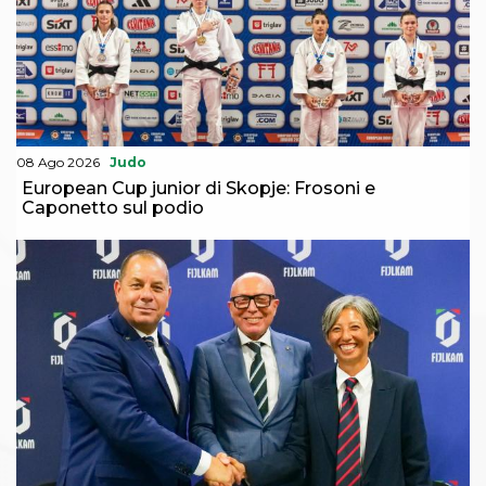
Abilitazioni
Sportello Fiscale
News
Modulistica
FAQ
Quesiti fiscali
Sostenibilità
Documenti
08 Ago 2026
Judo
European Cup junior di Skopje: Frosoni e
Caponetto sul podio