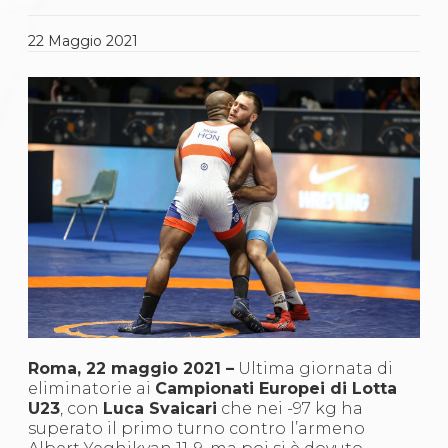
Gare e Risultati
Albi Federali
Arbitri
22
Maggio
2021
Lotta
La disciplina
News
Gare e Risultati
Attività Didattica
Albi Federali
Karate
La disciplina
News
Gare e Risultati
Attività Didattica
Albi Federali
Arti marziali
Aikido
Ju Jitsu
Sumo
Roma, 22 maggio 2021 –
Ultima giornata di
Capoeira
eliminatorie ai
Campionati Europei di Lotta
Grappling
U23
, con
Luca Svaicari
che nei -97 kg ha
BJJ
superato il primo turno contro l’armeno
Pancrazio/Pankration