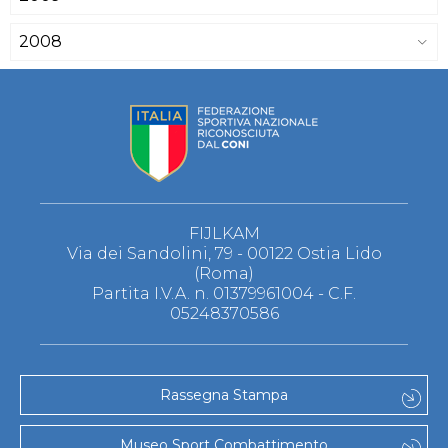
2008
FIJLKAM
Via dei Sandolini, 79 - 00122 Ostia Lido
(Roma)
Partita I.V.A. n. 01379961004 - C.F.
05248370586
Rassegna Stampa
Museo Sport Combattimento