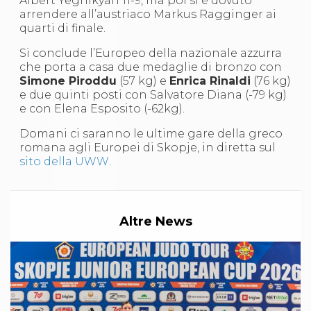
Albert Yeghikyan 11-9, ma poi si è dovuto
S'istrumpa
arrendere all’austriaco Markus Ragginger ai
News
quarti di finale.
Calendario Attività
Difesa Personale MGA
Si conclude l’Europeo della nazionale azzurra
La disciplina
che porta a casa due medaglie di bronzo con
News
Simone Piroddu
(57 kg) e
Enrica Rinaldi
(76 kg)
Merchandising
e due quinti posti con Salvatore Diana (-79 kg)
Mappa del sito
e con Elena Esposito (-62kg).
Cerca
Domani ci saranno le ultime gare della greco
Contatti
romana agli Europei di Skopje, in diretta sul
News
sito della UWW
.
Cookies Accept
Newsletter
Catalogo formativo
Webinar
Corsi Monotematici
Altre News
Corsi di Specializzazione
Corsi FIJLKAM-FISDIR
Corsi Preparatore Fisico
Edutraining class - Didattica infantile
Corso dirigenti sportivi
Corso Direttore di Gara