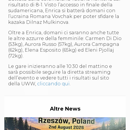
S'istrumpa
risultato di 8-1. Visto l’accesso in finale della
News
sudamericana, Enrica si batterà domani con
Calendario Attività
l’ucraina Romana Vovchak per poter sfidare la
Difesa Personale MGA
kazaka Dilnaz Mulkinova.
La disciplina
Oltre a Enrica, domani ci saranno anche tutte
News
le altre azzurre della femminile: Carmen Di Dio
Merchandising
(53kg), Aurora Russo (57kg), Aurora Campagna
Mappa del sito
(62kg), Elena Esposito (65kg) ed Eleni Pjollaj
Cerca
(72kg).
Contatti
News
Le gare inizieranno alle 10:30 del mattino e
Cookies Accept
sarà possibile seguire la diretta streaming
Newsletter
dell’evento e vedere tutti i risultati sul sito
Catalogo formativo
della UWW,
cliccando qui
.
Webinar
Corsi Monotematici
Corsi di Specializzazione
Corsi FIJLKAM-FISDIR
Altre News
Corsi Preparatore Fisico
Edutraining class - Didattica infantile
Corso dirigenti sportivi
Corso Direttore di Gara