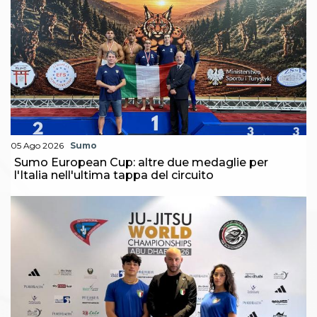
Abilitazioni
Sportello Fiscale
News
Modulistica
FAQ
Quesiti fiscali
Sostenibilità
Documenti
05 Ago 2026
Sumo
Sumo European Cup: altre due medaglie per
l'Italia nell'ultima tappa del circuito