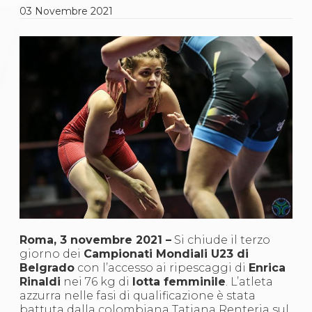
Gare e Risultati
03
Novembre
2021
Albi Federali
Arbitri
Lotta
La disciplina
News
Gare e Risultati
Attività Didattica
Albi Federali
Karate
La disciplina
News
Gare e Risultati
Attività Didattica
Albi Federali
Arti marziali
Aikido
Ju Jitsu
Roma, 3 novembre 2021 –
Si chiude il terzo
Sumo
giorno dei
Campionati Mondiali U23 di
Capoeira
Belgrado
con l’accesso ai ripescaggi di
Enrica
Grappling
Rinaldi
nei 76 kg di
lotta femminile
. L’atleta
BJJ
azzurra nelle fasi di qualificazione è stata
Pancrazio/Pankration
battuta dalla colombiana Tatiana Renteria sul