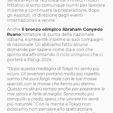
Series di Roma. Nonostante il rinvio, i nostri
S'istrumpa
lottatori si sono comunque riuniti per lavorare
News
insieme e continuare la preparazione, dopo
Calendario Attività
gli Assoluti, in direzione degli eventi
Difesa Personale MGA
internazionali a venire.
La disciplina
News
Anche
il bronzo olimpico Abraham Conyedo
Merchandising
Ruano
, lottatore di punta della nazionale
Mappa del sito
italiana, è presente insieme ai suoi compagni
Cerca
di nazionale. Gli abbiamo fatto alcune
Contatti
domande per sapere come sta e con che
News
spirito sta affrontando il ciclo olimpico che ci
Cookies Accept
porterà a Parigi 2024.
Newsletter
“Dopo questa medaglia di Tokyo mi sento più
Catalogo formativo
sicuro. Gli avversari portano molto più rispetto,
Webinar
sanno che puoi fargli male con le tue mosse
Corsi Monotematici
speciali, con le mosse che fanno più danno.
Corsi di Specializzazione
Questo mi dà più tempo anche per preparare le
Corsi FIJLKAM-FISDIR
mie azioni e farle al meglio. Sono molto più
Corsi Preparatore Fisico
tranquillo e credo, spero, che vincere mi verrà
Edutraining class - Didattica infantile
più naturale.”
Con la mente a Tokyo non
Corso dirigenti sportivi
possiamo non pensare allo spettacolare
Corso Direttore di Gara