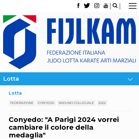
La Federazione
Tesseramento
Contatti
Norme e modulistica Affiliazioni e Tesseramenti
Polizza Assicurativa
Classifica Società Sportive con più di 100 atleti
tesserati
Azzurri
Giustizia Sportiva
Gare e Risultati
Archivio eventi
Dove siamo
Lotta
Media
Partners
FEDERAZIONE
CONYEDO
RADUNO COLLEGIALE
2022
Trasparenza
Judo
Conyedo: "A Parigi 2024 vorrei
La disciplina
cambiare il colore della
News
Attività Didattica
medaglia"