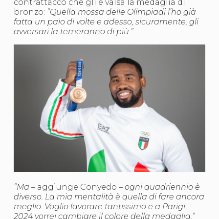
contrattacco che gli è valsa la medaglia di
Abilitazioni
bronzo:
“Quella mossa delle Olimpiadi l’ho già
Sportello Fiscale
fatta un paio di volte e adesso, sicuramente, gli
News
avversari la temeranno di più.”
Modulistica
FAQ
Quesiti fiscali
Sostenibilità
Documenti
“Ma
– aggiunge Conyedo –
ogni quadriennio è
diverso. La mia mentalità è quella di fare ancora
meglio. Voglio lavorare tantissimo e a Parigi
2024 vorrei cambiare il colore della medaglia.”