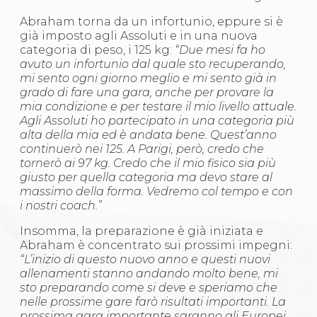
Abraham torna da un infortunio, eppure si è
già imposto agli Assoluti e in una nuova
categoria di peso, i 125 kg:
“Due mesi fa ho
avuto un infortunio dal quale sto recuperando,
mi sento ogni giorno meglio e mi sento già in
grado di fare una gara, anche per provare la
mia condizione e per testare il mio livello attuale.
Agli Assoluti ho partecipato in una categoria più
alta della mia ed è andata bene. Quest’anno
continuerò nei 125. A Parigi, però, credo che
tornerò ai 97 kg. Credo che il mio fisico sia più
giusto per quella categoria ma devo stare al
massimo della forma. Vedremo col tempo e con
i nostri coach.”
Insomma, la preparazione è già iniziata e
Abraham è concentrato sui prossimi impegni:
“L’inizio di questo nuovo anno e questi nuovi
allenamenti stanno andando molto bene, mi
sto preparando come si deve e speriamo che
nelle prossime gare farò risultati importanti. La
prossima gara importante saranno gli Europei,