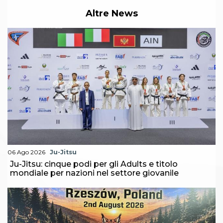
Abilitazioni
Sportello Fiscale
Altre News
News
Modulistica
FAQ
Quesiti fiscali
Sostenibilità
Documenti
06 Ago 2026
Ju-Jitsu
Ju-Jitsu: cinque podi per gli Adults e titolo
mondiale per nazioni nel settore giovanile