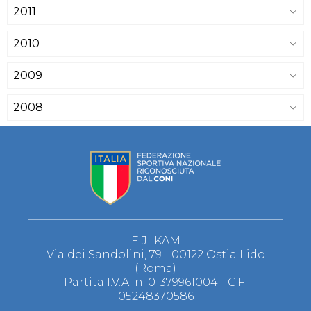
2011
2010
2009
2008
FIJLKAM
Via dei Sandolini, 79 - 00122 Ostia Lido
(Roma)
Partita I.V.A. n. 01379961004 - C.F.
05248370586