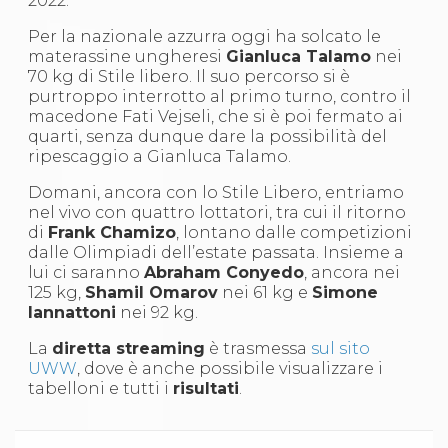
2022.
S'istrumpa
News
Per la nazionale azzurra oggi ha solcato le
Calendario Attività
materassine ungheresi
Gianluca Talamo
nei
Difesa Personale MGA
70 kg di Stile libero. Il suo percorso si è
La disciplina
purtroppo interrotto al primo turno, contro il
News
macedone Fati Vejseli, che si è poi fermato ai
Merchandising
quarti, senza dunque dare la possibilità del
Mappa del sito
ripescaggio a Gianluca Talamo.
Cerca
Domani, ancora con lo Stile Libero, entriamo
Contatti
nel vivo con quattro lottatori, tra cui il ritorno
News
di
Frank Chamizo
, lontano dalle competizioni
Cookies Accept
dalle Olimpiadi dell’estate passata. Insieme a
Newsletter
lui ci saranno
Abraham Conyedo
, ancora nei
Catalogo formativo
125 kg,
Shamil Omarov
nei 61 kg e
Simone
Webinar
Iannattoni
nei 92 kg.
Corsi Monotematici
Corsi di Specializzazione
La
diretta streaming
è trasmessa
sul sito
Corsi FIJLKAM-FISDIR
UWW
, dove è anche possibile visualizzare i
Corsi Preparatore Fisico
tabelloni e tutti i
risultati
.
Edutraining class - Didattica infantile
Corso dirigenti sportivi
Corso Direttore di Gara