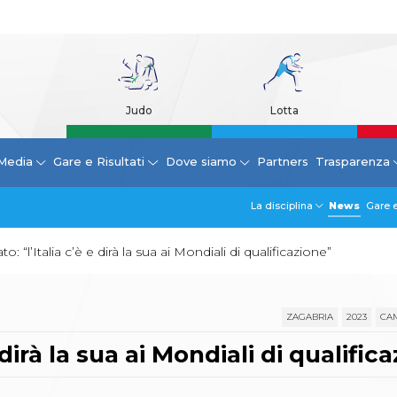
Judo
Lotta
Media
Gare e Risultati
Dove siamo
Partners
Trasparenza
La disciplina
News
Gare e
o: “l’Italia c’è e dirà la sua ai Mondiali di qualificazione”
ZAGABRIA
2023
CAM
 dirà la sua ai Mondiali di qualific