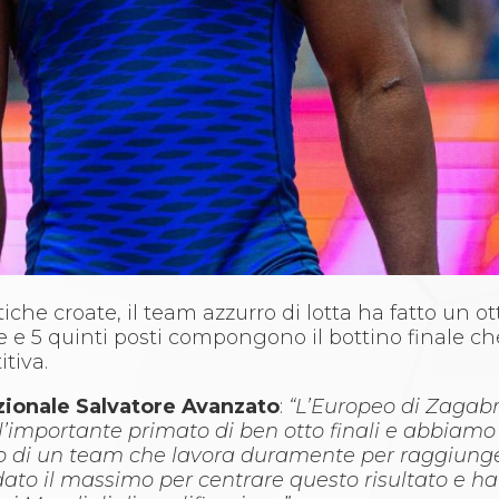
tiche croate, il team azzurro di lotta ha fatto un o
 e 5 quinti posti compongono il bottino finale c
tiva.
zionale Salvatore Avanzato
:
“L’Europeo di Zagabr
 l’importante primato di ben otto finali e abbiamo
tto di un team che lavora duramente per raggiung
hanno dato il massimo per centrare questo risultato 