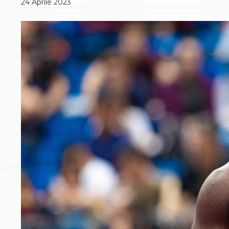
24
Aprile
2023
Polizza Assicurativa
Classifica Società Sportive con più di 100 atleti
tesserati
Azzurri
Giustizia Sportiva
Protocollo udienze in videoconferenza
Documenti e Modulistica
Contatti
Provvedimenti in corso
Sentenze Giudice Sportivo
Sentenze Tribunale Federale
Sentenze Corte Sportiva e Federale di Appello
Sentenze di 1° Grado
Sentenze CAF
Sentenze Tribunale Nazionale Arbitrato per lo
Sport
Dispositivi Tribunale Federale
Dispositivi Corte Sportiva e Federale di Appello
Spese per l’accesso alla Giustizia
Gare e Risultati