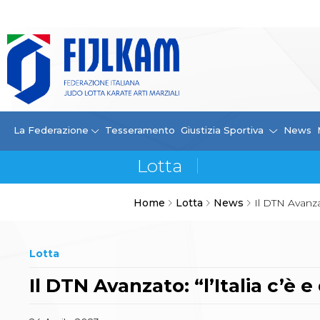
La Federazione
La FIJLKAM
Organigramma
Storia
Campioni di tutti i tempi
News
La Federazione
Tesseramento
Giustizia Sportiva
News
Carte Federali
Comunicazioni Federali
Convenzioni
Centro Olimpico
Home
Lotta
News
Il DTN Avanzat
Tecnici
Contatti
Safeguarding Policy
Lotta
Ufficiali di Gara
Antidoping e tutela sanitaria
Il DTN Avanzato: “l’Italia c’è e
Tesseramento
Contatti
Norme e modulistica Affiliazioni e Tesseramenti