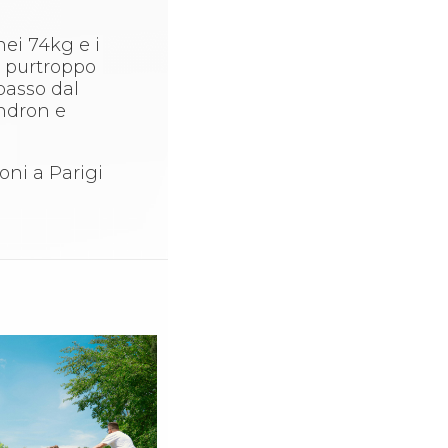
nei 74kg e i
, purtroppo
passo dal
ndron e
oni a Parigi