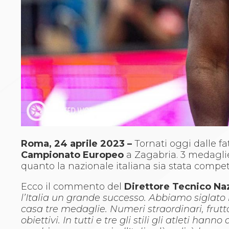
Archivio eventi
Dove siamo
Comitati Regionali
Società
La Federazione
Cerca Società Sportive
Media
Rassegna stampa
Pubblicazioni FIJLKAM
Libreria FIJLKAM
Athlon.net
Rivista ATHLON
Galleria Fotografica
Roma, 24 aprile 2023 –
Tornati oggi dalle fa
Video
Campionato Europeo
a Zagabria. 3 medaglie
Partners
quanto la nazionale italiana sia stata competi
Trasparenza
Ecco il commento del
Direttore Tecnico Na
FIJLKAM trasparente
l’Italia un grande successo. Abbiamo siglato
Amministrazione
casa tre medaglie. Numeri straordinari, fru
Avvisi
obiettivi. In tutti e tre gli stili gli atleti 
Gare d’Appalto