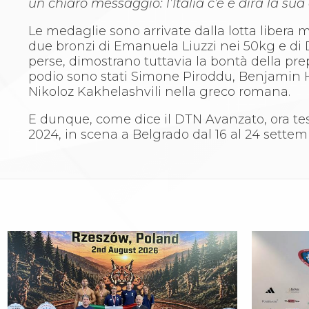
un chiaro messaggio: l’Italia c’è e dirà la sua
Whistleblowing
Judo
Le medaglie sono arrivate dalla lotta libera 
La disciplina
due bronzi di Emanuela Liuzzi nei 50kg e di 
News
perse, dimostrano tuttavia la bontà della pre
Attività Didattica
podio sono stati Simone Piroddu, Benjamin 
Gare e Risultati
Nikoloz Kakhelashvili nella greco romana.
Albi Federali
Arbitri
E dunque, come dice il DTN Avanzato, ora test
Lotta
2024, in scena a Belgrado dal 16 al 24 settembre
La disciplina
News
Gare e Risultati
Attività Didattica
Albi Federali
Karate
La disciplina
News
Gare e Risultati
Attività Didattica
Albi Federali
Arti marziali