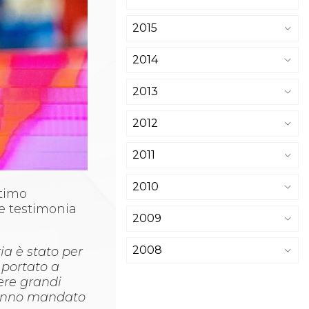
2015
2014
2013
2012
2011
2010
ttimo
he testimonia
2009
2008
ia è stato per
 portato a
ere grandi
e hanno mandato